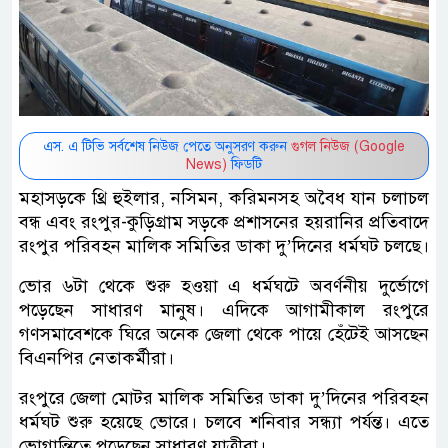
এস. এ টিভি সর্বশেষ নিউজ পেতে অনুসরণ করুন
গুগল নিউজ (Google
News)
ফিডটি
মহাসড়কে থ্রি হুইলার, নসিমন, করিমনসহ অবৈধ যান চলাচল
বন্ধ এবং রংপুর-কুড়িগ্রাম সড়কে প্রশাসনের হয়রানির প্রতিবাদে
রংপুর পরিবহন মালিক সমিতির ডাকা দু’দিনের ধর্মঘট চলছে।
ভোর ৬টা থেকে শুরু হওয়া এ ধর্মঘটে অবর্ণনীয় দুর্ভোগে
পড়েছেন সাধারণ মানুষ। এদিকে আগামীকাল রংপুরে
গণসমাবেশকে ঘিরে অনেক জেলা থেকে পায়ে হেঁটেই আসছেন
বিএনপির নেতাকর্মীরা।
রংপুরে জেলা মোটর মালিক সমিতির ডাকা দু’দিনের পরিবহন
ধর্মঘট শুরু হয়েছে ভোরে। চলবে শনিবার সন্ধ্যা পর্যন্ত। এতে
ভোগান্তিতে পড়েছেন সাধারণ যাত্রীরা।