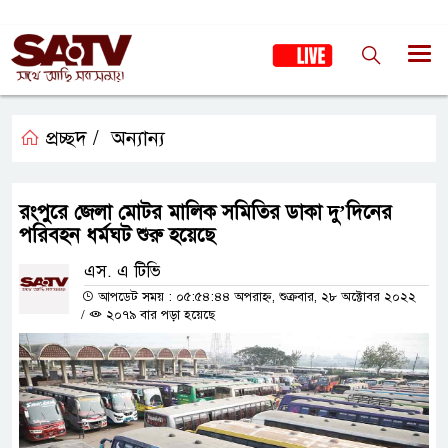
প্রচ্ছদ /
অন্যান্য
রংপুরে জেলা মোটর মালিক সমিতির ডাকা দু’দিনের
পরিবহন ধর্মঘট শুরু হয়েছে
এস. এ টিভি
আপডেট সময় : ০৫:৫৪:৪৪ অপরাহ্ন, শুক্রবার, ২৮ অক্টোবর ২০২২
/
২০৭৯ বার পড়া হয়েছে