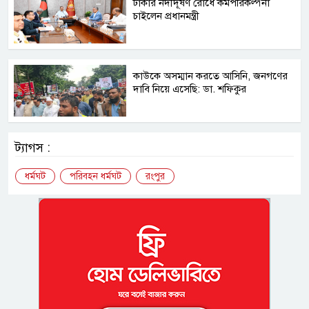
ঢাকার নদীদূষণ রোধে কর্মপরিকল্পনা
চাইলেন প্রধানমন্ত্রী
কাউকে অসম্মান করতে আসিনি, জনগণের
দাবি নিয়ে এসেছি: ডা. শফিকুর
ট্যাগস :
ধর্মঘট
পরিবহন ধর্মঘট
রংপুর