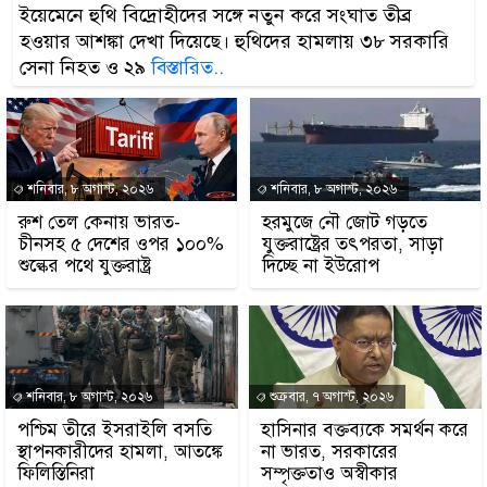
ইয়েমেনে হুথি বিদ্রোহীদের সঙ্গে নতুন করে সংঘাত তীব্র
হওয়ার আশঙ্কা দেখা দিয়েছে। হুথিদের হামলায় ৩৮ সরকারি
সেনা নিহত ও ২৯
বিস্তারিত..
শনিবার, ৮ অগাস্ট, ২০২৬
শনিবার, ৮ অগাস্ট, ২০২৬
রুশ তেল কেনায় ভারত-
হরমুজে নৌ জোট গড়তে
চীনসহ ৫ দেশের ওপর ১০০%
যুক্তরাষ্ট্রের তৎপরতা, সাড়া
শুল্কের পথে যুক্তরাষ্ট্র
দিচ্ছে না ইউরোপ
শনিবার, ৮ অগাস্ট, ২০২৬
শুক্রবার, ৭ অগাস্ট, ২০২৬
পশ্চিম তীরে ইসরাইলি বসতি
হাসিনার বক্তব্যকে সমর্থন করে
স্থাপনকারীদের হামলা, আতঙ্কে
না ভারত, সরকারের
ফিলিস্তিনিরা
সম্পৃক্ততাও অস্বীকার