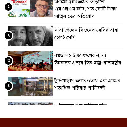
অ্যাগ্রো ট্যুরিজমের আড়ালে
১
এমএলএম ফাঁদ, শত কোটি টাকা
আত্মসাতের অভিযোগ
মারা গেলেন লিওনেল মেসির বাবা
২
হোর্হে মেসি
বগুড়াসহ উত্তরাঞ্চলের ন্যায্য
৩
উন্নয়নের প্রত্যয় তিন মন্ত্রী-প্রতিমন্ত্রীর
টুঙ্গিপাড়ায় জলাবদ্ধতায় এক গ্রামের
৪
শতাধিক পরিবার পানিবন্দী
৮ ডিসেম্বর শুরু জুনিয়র বৃত্তি
৫
পরীক্ষা, বদলেছে সূচি