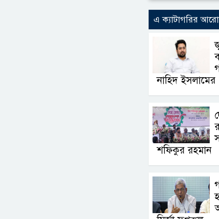
এ ক্যাটাগরির আর
জ
ব
নাহিদ ইসলামের
দ
র
স
শফিকুর রহমান
গ
হ