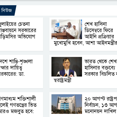
ো নিউজ
ুলাইয়ের চেতনা
শেখ হাসিনা
াস্তবায়নে সরকারের
ডিসেম্বরে ফিরে
গড়িমসির অভিযোগ
আইনি প্রক্রিয়ার
মুখোমুখি হবেন, আশা আইনমন্ত্রী
েশে শান্তি-শৃঙ্খলা
ভারত থেকে শেখ
ক্ষার দায়িত্ব
হাসিনার বক্তব্যে
রকারের: ডা.
সরকার বিচলিত 
স্বরাষ্ট্রমন্ত্রী
ণমাধ্যম শক্তিশালী
২০ আগস্ট রাষ্ট্র
লেই গণতন্ত্রের ভিত
নির্বাচন, ১৩ আগ
আরও মজবুত হবে:
মনোনয়ন দাখিল