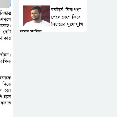
রয়টার্স: নিরাপত্তা
্ধান্ত
পেলে দেশে ফিরে
ণমূলে
বিচারের মুখোমুখি
উঠেছে।
হবেন সাকিব
েন ছোট
 থাকায়
বগুড়ায় বাসচাপায় ৭
শ্রমিক নিহত: তদন্ত
্বাচন।
কমিটি, নিহত-
রক্ষিত
আহতদের অনুদান
 অনেকে
জুলাইয়ের চেতনা
 নিতে
বাস্তবায়নে সরকারের
চন হবে
পি হলে
গড়িমসির অভিযোগ
র করাত
নাহিদ ইসলামের