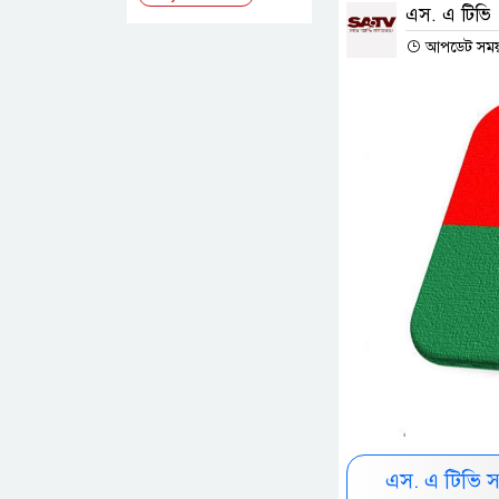
এস. এ টিভি
আপডেট সময় :
এস. এ টিভি 