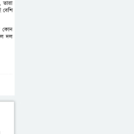
এবার ওটিটি
, তারা
প্ল্যাটফর্ম ‘উৎসব’-এ
ই বেশি
‘মালিক’
ে কোন
স্বাভাবিক হলো
ালে দল
ঢাকা-ময়মনসিংহ
রুটে ট্রেন চলাচল
এবার চোটে পড়লেন
তাইজুল, বাড়ছে
বাংলাদেশের দুশ্চিন্তা
ইনফান্তিনোর
পদত্যাগ দাবি
করলেন লুইস ফিগো