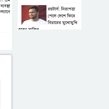
। শ্রম
যবস্থা
রয়টার্স: নিরাপত্তা
ল্যাণে
পেলে দেশে ফিরে
বিচারের মুখোমুখি
হবেন সাকিব
বগুড়ায় বাসচাপায় ৭
শ্রমিক নিহত: তদন্ত
কমিটি, নিহত-
আহতদের অনুদান
জুলাইয়ের চেতনা
বাস্তবায়নে সরকারের
গড়িমসির অভিযোগ
নাহিদ ইসলামের