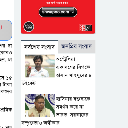
)
শের চা
জনপ্রিয় সংবাদ
সর্বশেষ সংবাদ
ে কোনও
অস্ট্রেলিয়া
েন, চা
একাদশের বিপক্ষে
হাসান মাহমুদের ৪
াসে ১৫
উইকেট
খ টাকা
মিকদের
হাসিনার বক্তব্যকে
সমর্থন করে না
শ্রমিক
ভারত, সরকারের
সম্পৃক্ততাও অস্বীকার