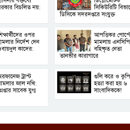
াসিনার বক্তব্যে
ডিপ্লোমেটিক
সরকার বিচলিত নয়:
সিকিউরিটি বিভা
ডিসিকে সদরদপ্তরে সংযুক্ত
িক্ষার্থীদের ওপর
আপত্তিকর পোস্ট
ামলার নির্দেশ দেন
মামলায় এনসিপ
বায়দুল কাদের:
বহিষ্কৃত নেতা
তানভীর কারাগারে
রফানেজ ট্রাস্ট
গুলি করে ও কুপ
ামলার জাল নথি:
হত্যা করা হয় ৬
্রেপ্তার সাবেক যুগ্ম
সাংবাদিককে!