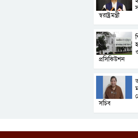
হ
স্বরাষ্ট্রমন্ত্রী
শ
হ
ও
প্রসিকিউশন
অ
ম
গ
সচিব