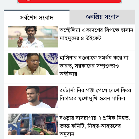
জনপ্রিয় সংবাদ
সর্বশেষ সংবাদ
অস্ট্রেলিয়া একাদশের বিপক্ষে হাসান
মাহমুদের ৪ উইকেট
হাসিনার বক্তব্যকে সমর্থন করে না
ভারত, সরকারের সম্পৃক্ততাও
অস্বীকার
রয়টার্স: নিরাপত্তা পেলে দেশে ফিরে
বিচারের মুখোমুখি হবেন সাকিব
বগুড়ায় বাসচাপায় ৭ শ্রমিক নিহত:
তদন্ত কমিটি, নিহত-আহতদের
অনুদান