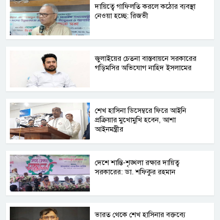
দায়িত্বে গাফিলতি করলে কঠোর ব্যবস্থা
নেওয়া হচ্ছে: রিজভী
জুলাইয়ের চেতনা বাস্তবায়নে সরকারের
গড়িমসির অভিযোগ নাহিদ ইসলামের
শেখ হাসিনা ডিসেম্বরে ফিরে আইনি
প্রক্রিয়ার মুখোমুখি হবেন, আশা
আইনমন্ত্রীর
দেশে শান্তি-শৃঙ্খলা রক্ষার দায়িত্ব
সরকারের: ডা. শফিকুর রহমান
ভারত থেকে শেখ হাসিনার বক্তব্যে