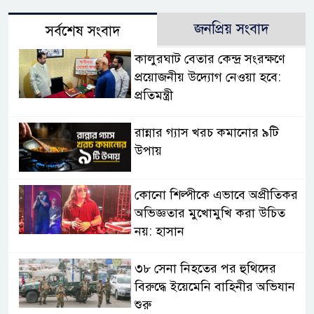
জনপ্রিয় সংবাদ
সর্বশেষ সংবাদ
কালুরঘাট বেতার কেন্দ্র সংরক্ষণে
প্রয়োজনীয় উদ্যোগ নেওয়া হবে:
প্রতিমন্ত্রী
রান্নার গ্যাস খরচ কমানোর ৯টি
উপায়
কোনো শিল্পীকে এভাবে অপ্রীতিকর
অভিজ্ঞতার মুখোমুখি করা উচিত
নয়: হাসান
৩৮ সেনা নিহতের পর হুথিদের
বিরুদ্ধে ইয়েমেনি বাহিনীর অভিযান
শুরু