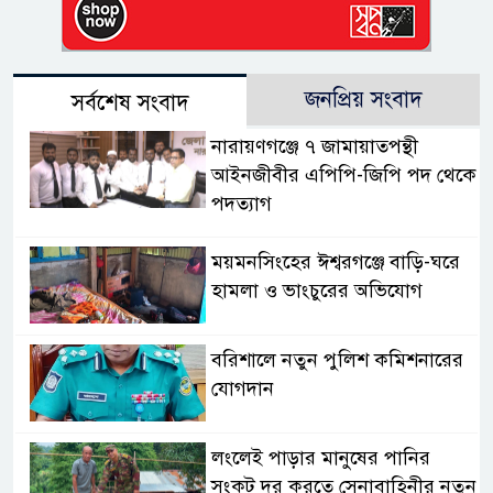
জনপ্রিয় সংবাদ
সর্বশেষ সংবাদ
নারায়ণগঞ্জে ৭ জামায়াতপন্থী
আইনজীবীর এপিপি-জিপি পদ থেকে
পদত্যাগ
ময়মনসিংহের ঈশ্বরগঞ্জে বাড়ি-ঘরে
হামলা ও ভাংচুরের অভিযোগ
বরিশালে নতুন পুলিশ কমিশনারের
যোগদান
লংলেই পাড়ার মানুষের পানির
সংকট দূর করতে সেনাবাহিনীর নতুন