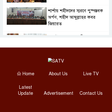
শার্শায় শহীদদের স্মরণে পুষ্পস্তবক
অর্পণ, শহীদ আব্দুল্লাহর কবর
জিয়ারত
জুলাই গণঅভ্যুত্থান দিবসে
ফরিদপুরে শহীদ পরিবারের পাশে
এমপি নায়াব ইউসুফ
গ্যাস সংকটে বিপর্যস্ত প্লাস্টিক ও
সিরামিক শিল্প, কমেছে উৎপাদন
Home
About Us
Live TV
শেখ হাসিনাকে বক্তব্যের সুযোগ
Latest
দিয়ে ভারত দ্বিমুখী নীতি দেখাচ্ছে:
Update
Advertisement
Contact Us
রিজভী
টানা বৃষ্টি ও ভারতের উজানের ঢলে