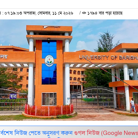
: ০৭:১৯:০৩ অপরাহ্ন, সোমবার, ১১ মে ২০২৬
/
১৭৯৪ বার পড়া হয়েছে
সর্বশেষ নিউজ পেতে অনুসরণ করুন
গুগল নিউজ (Google News