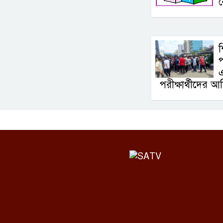
শ
প
পরীক্ষার্থীদের আ