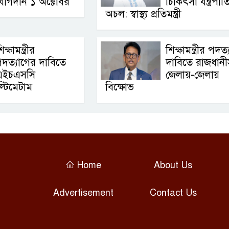
যোগদান ১ অক্টোবর
চিকিৎসা যন্ত্রপাত
অচল: স্বাস্থ্য প্রতিমন্ত্রী
িক্ষামন্ত্রীর
শিক্ষামন্ত্রীর পদত্
দত্যাগের দাবিতে
দাবিতে রাজধান
এইচএসসি
জেলায়-জেলায়
ল্টিমেটাম
বিক্ষোভ
Home
About Us
Advertisement
Contact Us