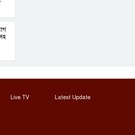
ি
যাগ
ীসহ
Live TV
Latest Update