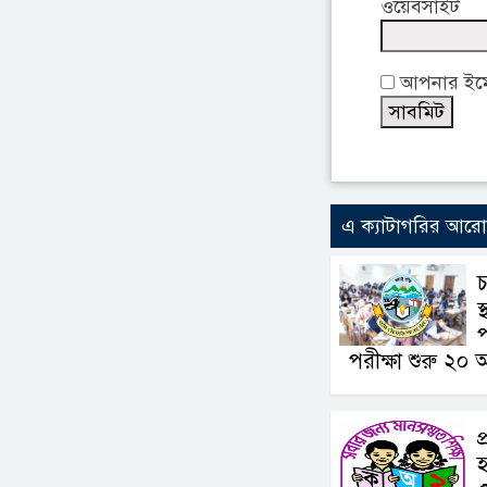
ওয়েবসাইট
আপনার ইমেই
এ ক্যাটাগরির আর
চ
স
প
পরীক্ষা শুরু ২০ 
প
হ