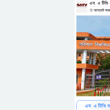
এস. এ টিভি
আপডেট সময় 
এস. এ টিভি 