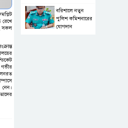
বরিশালে নতুন
মপ্লিট
পুলিশ কমিশনারের
ধ রেখে
যোগদান
সহ সকল
লংলেই পাড়ার
্রান্ত
মানুষের পানির
যালয়ের
সংকট দূর করতে
্ডিকেট
সেনাবাহিনীর নতুন উদ্যোগ
ও গভীর
োলনরত
ম্পাসে
ঝালকাঠি সদর
েন।‎‎
পৌরসভার সমস্যা
 তাদের
ও সম্ভাবনা বিষয়ক
নাগরিক সংলাপ অনুষ্ঠিত
মোবাইল নয়, হাতে