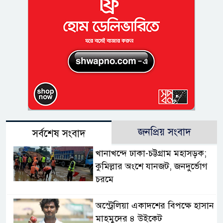
জনপ্রিয় সংবাদ
সর্বশেষ সংবাদ
খানাখন্দে ঢাকা-চট্টগ্রাম মহাসড়ক;
কুমিল্লার অংশে যানজট, জনদুর্ভোগ
চরমে
অস্ট্রেলিয়া একাদশের বিপক্ষে হাসান
মাহমুদের ৪ উইকেট