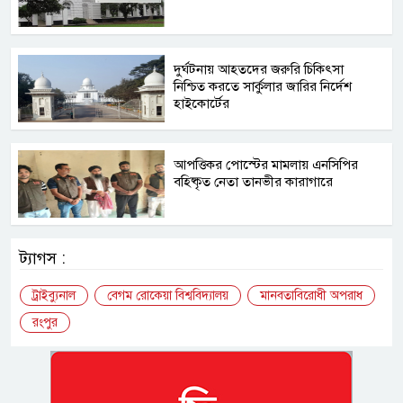
দুর্ঘটনায় আহতদের জরুরি চিকিৎসা
নিশ্চিত করতে সার্কুলার জারির নির্দেশ
হাইকোর্টের
আপত্তিকর পোস্টের মামলায় এনসিপির
বহিষ্কৃত নেতা তানভীর কারাগারে
ট্যাগস :
ট্রাইব্যুনাল
বেগম রোকেয়া বিশ্ববিদ্যালয়
মানবতাবিরোধী অপরাধ
রংপুর