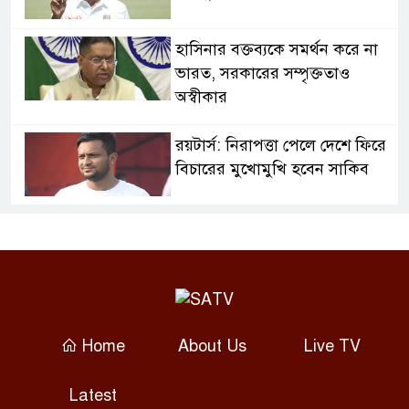
হাসিনার বক্তব্যকে সমর্থন করে না
ভারত, সরকারের সম্পৃক্ততাও
অস্বীকার
রয়টার্স: নিরাপত্তা পেলে দেশে ফিরে
বিচারের মুখোমুখি হবেন সাকিব
বগুড়ায় বাসচাপায় ৭ শ্রমিক নিহত:
তদন্ত কমিটি, নিহত-আহতদের
অনুদান
জুলাইয়ের চেতনা বাস্তবায়নে
Home
About Us
Live TV
সরকারের গড়িমসির অভিযোগ
নাহিদ ইসলামের
Latest