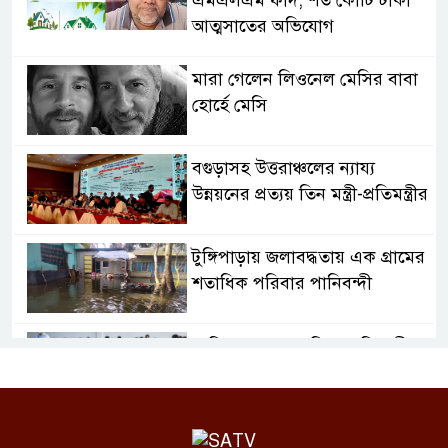
আত্মসাতের অভিযোগ
মারা গেলেন লিওনেল মেসির বাবা
হোর্হে মেসি
বগুড়াসহ উত্তরাঞ্চলের ন্যায্য
উন্নয়নের প্রত্যয় তিন মন্ত্রী-প্রতিমন্ত্রীর
টুঙ্গিপাড়ায় জলাবদ্ধতায় এক গ্রামের
শতাধিক পরিবার পানিবন্দী
৮ ডিসেম্বর শুরু জুনিয়র বৃত্তি পরীক্ষা,
বদলেছে সূচি
জামালপুরে ডিপ্লোমা কৃষিবিদ