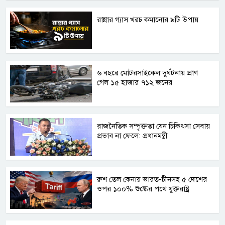
রান্নার গ্যাস খরচ কমানোর ৯টি উপায়
৬ বছরে মোটরসাইকেল দুর্ঘটনায় প্রাণ
গেল ১৫ হাজার ৭১২ জনের
রাজনৈতিক সম্পৃক্ততা যেন চিকিৎসা সেবায়
প্রভাব না ফেলে: প্রধানমন্ত্রী
রুশ তেল কেনায় ভারত-চীনসহ ৫ দেশের
ওপর ১০০% শুল্কের পথে যুক্তরাষ্ট্র