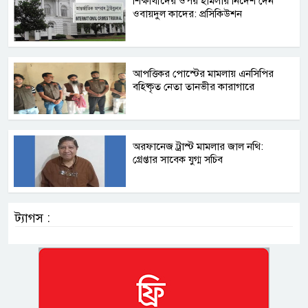
শিক্ষার্থীদের ওপর হামলার নির্দেশ দেন
ওবায়দুল কাদের: প্রসিকিউশন
আপত্তিকর পোস্টের মামলায় এনসিপির
বহিষ্কৃত নেতা তানভীর কারাগারে
অরফানেজ ট্রাস্ট মামলার জাল নথি:
গ্রেপ্তার সাবেক যুগ্ম সচিব
ট্যাগস :