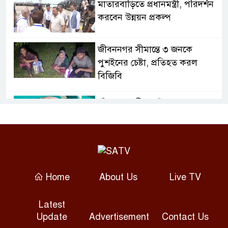
মাতারবাড়িতে প্রধানমন্ত্রী, পরিদর্শন
করবেন উন্নয়ন প্রকল্প
জীবননগর সীমান্তে ৩ জনকে
পুশইনের চেষ্টা, প্রতিহত করল
বিজিবি
চাঁদপুরে নারীর পেট থেকে সাড়ে ৬
কেজির টিউমার অপসারণ
বগুড়ায় দুই ট্রাকের সংঘর্ষে নিহত ২,
আহত ৩
Home
About Us
Live TV
সাতক্ষীরায় হামলায় ছাত্রদল নেতাসহ
Latest
আহত ১০, আটক ২
Update
Advertisement
Contact Us