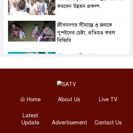
করবেন উন্নয়ন প্রকল্প
জীবননগর সীমান্তে ৩ জনকে
পুশইনের চেষ্টা, প্রতিহত করল
বিজিবি
চাঁদপুরে নারীর পেট থেকে সাড়ে ৬
কেজির টিউমার অপসারণ
বগুড়ায় দুই ট্রাকের সংঘর্ষে নিহত ২,
আহত ৩
Home
About Us
Live TV
সাতক্ষীরায় হামলায় ছাত্রদল নেতাসহ
Latest
আহত ১০, আটক ২
Update
Advertisement
Contact Us