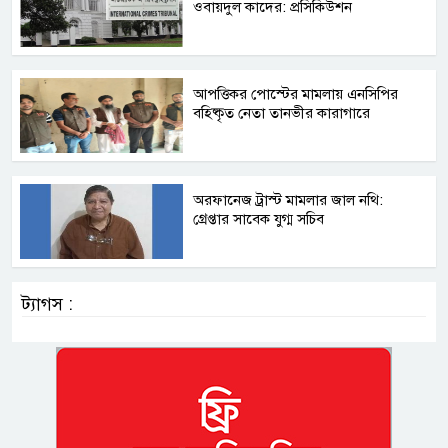
ওবায়দুল কাদের: প্রসিকিউশন
আপত্তিকর পোস্টের মামলায় এনসিপির
বহিষ্কৃত নেতা তানভীর কারাগারে
অরফানেজ ট্রাস্ট মামলার জাল নথি:
গ্রেপ্তার সাবেক যুগ্ম সচিব
ট্যাগস :