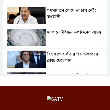
গণমাধ্যমে গোয়েন্দা চাপ নেই:
তথ্যমন্ত্রী
জাপানে টাইফুন ডলফিনের আতঙ্ক
বিশ্বকাপ ব্যর্থতার পর উরুগুয়ের
কোচ ফোরলান
২০৩২ সাল পর্যন্ত রিয়ালেই থাকছেন
ভিনিসিয়ুস জুনিয়র
সৌদিতে হুথিদের হামলা, বিদেশিসহ
আহত ১১