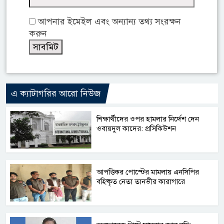
আপনার ইমেইল এবং অন্যান্য তথ্য সংরক্ষন
করুন
এ ক্যাটাগরির আরো নিউজ
শিক্ষার্থীদের ওপর হামলার নির্দেশ দেন
ওবায়দুল কাদের: প্রসিকিউশন
আপত্তিকর পোস্টের মামলায় এনসিপির
বহিষ্কৃত নেতা তানভীর কারাগারে