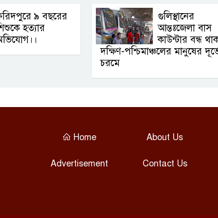
ফরিদপুরে ৯ বছরের
গুলিস্থানের
িশুকে হত্যার
আন্তঃজেলা বাস
অভিযোগ।।
কাউন্টার বন্ধ থা
দক্ষিণ-পশ্চিমাঞ্চলের মানুষের দূর্
চরমে
Home
About Us
Advertisement
Contact Us