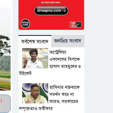
জনপ্রিয় সংবাদ
সর্বশেষ সংবাদ
অস্ট্রেলিয়া
একাদশের বিপক্ষে
হাসান মাহমুদের ৪
উইকেট
হাসিনার বক্তব্যকে
সমর্থন করে না
)
ভারত, সরকারের
সম্পৃক্ততাও অস্বীকার