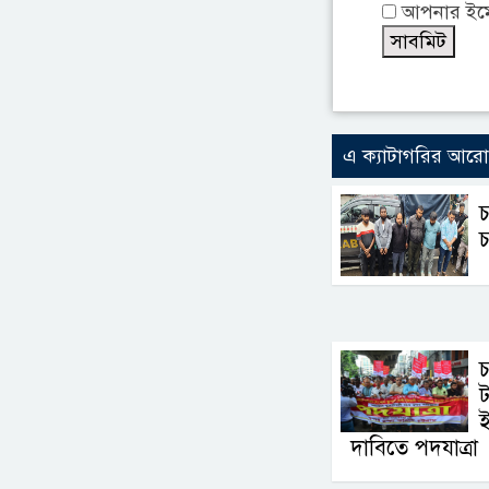
আপনার ইমেই
এ ক্যাটাগরির আর
চ
চ
চ
ট
ই
দাবিতে পদযাত্রা