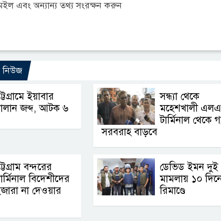
ল এবং অন্যান্য তথ্য সংরক্ষন করুন
ো নিউজ
ট্টগ্রামে ইয়াবার
সন্ধ্যা থেকে
ালান জব্দ, আটক ৬
মহেশখালী এলএ
টার্মিনাল থেকে গ্
সরবরাহ বাড়বে
ট্টগ্রাম বন্দরের
ডেভিড ইমন দুই
ার্মিনাল বিদেশীদের
মামলায় ১০ দিন
জারা না দেওয়ার
রিমাণ্ডে