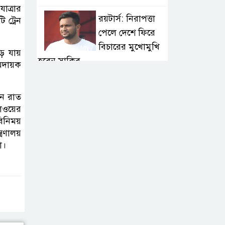
াত্রার
রয়টার্স: নিরাপত্তা
 ট্রেন
পেলে দেশে ফিরে
বিচারের মুখোমুখি
ড়ে যায়
হবেন সাকিব
ামদায়ক
বগুড়ায় বাসচাপায় ৭
নে রাত
শ্রমিক নিহত: তদন্ত
েলওয়ের
কমিটি, নিহত-
বিনিময়
আহতদের অনুদান
্রণালয়
া।
জুলাইয়ের চেতনা
বাস্তবায়নে সরকারের
গড়িমসির অভিযোগ
নাহিদ ইসলামের