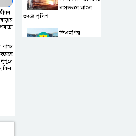
বাসভবনে আগুন,
নজীবন।
তদন্তে পুলিশ
 বাড়ার
মাত্রা
ডিএমপির
ডিপ্লোমেটিক
ে বাড়ে
সিকিউরিটি
 হয়েছে
বিভাগের ডিসিকে সদরদপ্তরে সংযুক্ত
ুপুরে
ে কিনা
গণমাধ্যম শক্তিশালী
হলেই গণতন্ত্রের ভিত
আরও মজবুত হবে:
মির্জা ফখরুল
ঢাকা-চট্টগ্রাম
মহাসড়কে ১৫
কিলোমিটার