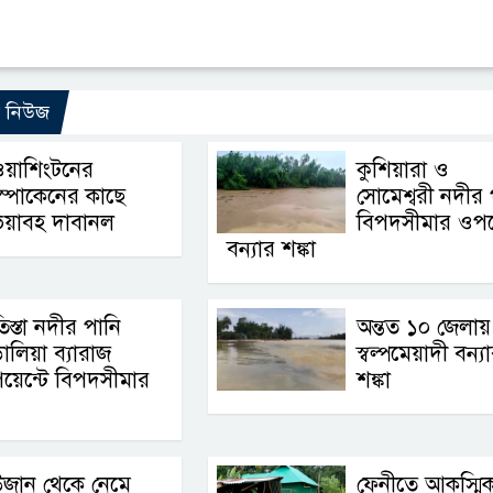
ো নিউজ
ওয়াশিংটনের
কুশিয়ারা ও
্পোকেনের কাছে
সোমেশ্বরী নদীর 
ভয়াবহ দাবানল
বিপদসীমার ওপর
বন্যার শঙ্কা
িস্তা নদীর পানি
অন্তত ১০ জেলায়
ালিয়া ব্যারাজ
স্বল্পমেয়াদী বন্য
য়েন্টে বিপদসীমার
শঙ্কা
উজান থেকে নেমে
ফেনীতে আকস্মি