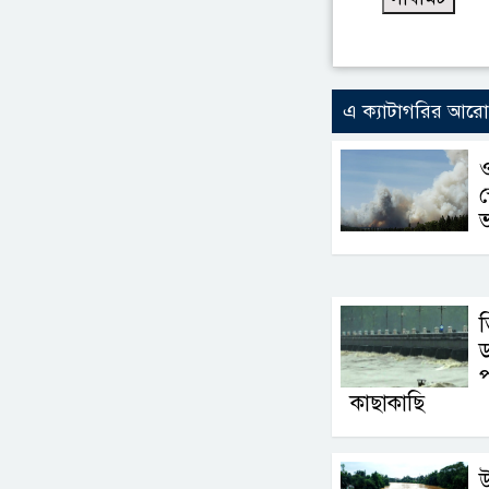
এ ক্যাটাগরির আর
স
ত
ড
প
কাছাকাছি