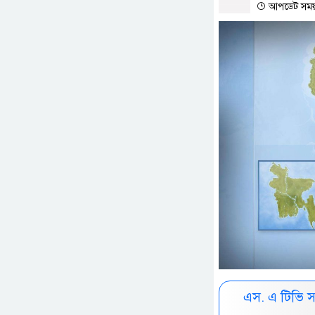
আপডেট সময় :
এস. এ টিভি 