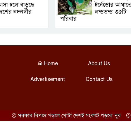
আসা ঢলে বাড়ছে
টর্নেডোর আঘাত
দেশের নদনদীর
লন্ডভন্ড ৩৫টি
পরিবার
Home
About Us
Advertisement
Contact Us
সরকার বিপদে পড়লে গোটা দেশই সংকটে পড়বে: নুর
স্বস্