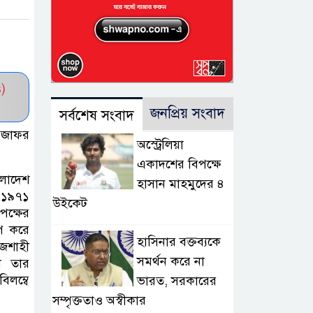
)
জনপ্রিয় সংবাদ
সর্বশেষ সংবাদ
ত জাফর
অস্ট্রেলিয়া
একাদশের বিপক্ষে
লাদেশ
হাসান মাহমুদের ৪
, ১৯৭১
উইকেট
পক্ষের
পে করে
হাসিনার বক্তব্যকে
জশাহী
সমর্থন করে না
লো তার
িলম্বে
ভারত, সরকারের
সম্পৃক্ততাও অস্বীকার