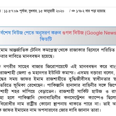
১১:৫৭:০৯ পূর্বাহ্ন, বুধবার, ১৫ জানুয়ারী ২০২০
/
১৭৮২ বার পড়া হয়েছে
সর্বশেষ নিউজ পেতে অনুসরণ করুন
গুগল নিউজ (Google News
ফিডটি
াম আন্তর্জাতিক টেনিস কমপ্লেক্স’থেকে রাজাকার হিসেবে পরিচি
েরার দাবিতে মানববন্ধন হয়েছে।
 নগরীর সাহেব বাজার জিরোপয়েন্টে এই মানববন্ধন করে বাং
ের রাজশাহী জেলা ও মহানগর ইউনিট কমান্ড। এসময় বক্তারা বলেন
ুদ্ধের সময় জাফর ইমাম রাজশাহীতে বুদ্ধিজীবীসহ স্বাধীনতার স্ব
ৈরিতে ভূমিকা রেখেছেন। পাকিস্তানি হানাদার বাহিনীর সঙ্গে জি
াজশাহী শহর দাঁপিয়ে বেড়াতেন। রাজশাহী সার্কিট হাউজ ও রা
োহা হলে পাকিস্তানি সেনাবাহিনীর কনসেন্ট্রেশন ক্যাম্পেও ছি
াবিরোধীর নাম রাষ্ট্রীয় কোনো স্থাপনায় থাকতে পারে না। তাই অব
েকে জাফর ইমামের নাম অপসারণের জোর দাবি জানান তারা।