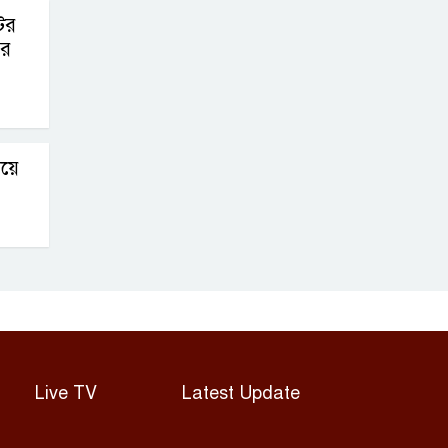
ছিনতাইকারীদের
ের
হামলায় উগান্ডার
ির
ফুটবল অধিনায়ক
ডেভিড উওরি নিহত
িয়ে
Live TV
Latest Update