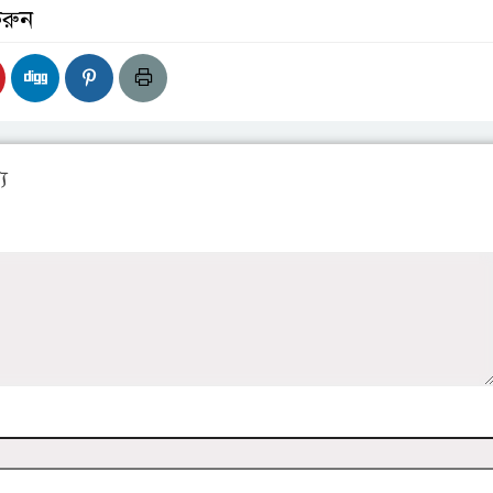
করুন
য