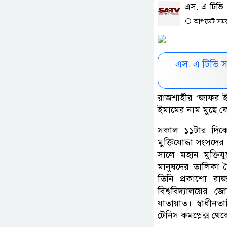
এস. এ টিভি
আপডেট সময় : 
এস. এ টিভি 
রাজশাহীর ‘জাফর ইম
ইমামের নাম মুছে ফ
সকাল ১১টার দিকে
মুক্তিযোদ্ধা সংসদ
সালে মহান মুক্তিয
মানুষদের তালিকা ত
তিনি প্রকাশ্যে র
বিশ্ববিদ্যালয়ের জ
যাতায়াত। স্বাধীনত
টেনিস কমপ্লেক্স থ