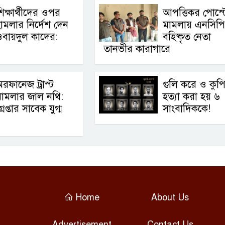
িক্ষার্থীদের ওপর
আপত্তিকর পোস্ট
ামলার নির্দেশ দেন
মামলায় এনসিপ
বায়দুল কাদের:
বহিষ্কৃত নেতা
তানভীর কারাগারে
রফানেজ ট্রাস্ট
গুলি করে ও কুপ
ামলার জাল নথি:
হত্যা করা হয় ৬
্রেপ্তার সাবেক যুগ্ম
সাংবাদিককে!
Home
About Us
Advertisement
Contact Us