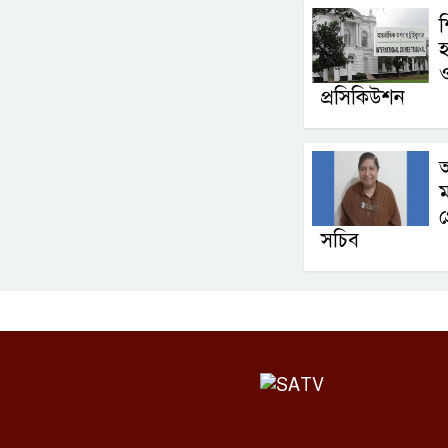
শ
হ
ও
প্রসিকিউশন
অ
ম
গ
সচিব