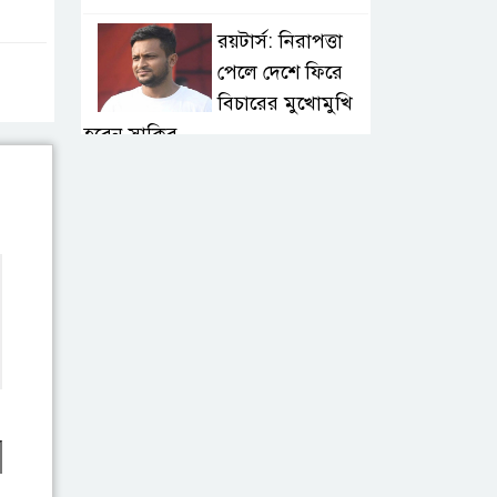
রয়টার্স: নিরাপত্তা
পেলে দেশে ফিরে
বিচারের মুখোমুখি
হবেন সাকিব
বগুড়ায় বাসচাপায় ৭
শ্রমিক নিহত: তদন্ত
কমিটি, নিহত-
আহতদের অনুদান
জুলাইয়ের চেতনা
বাস্তবায়নে সরকারের
গড়িমসির অভিযোগ
নাহিদ ইসলামের