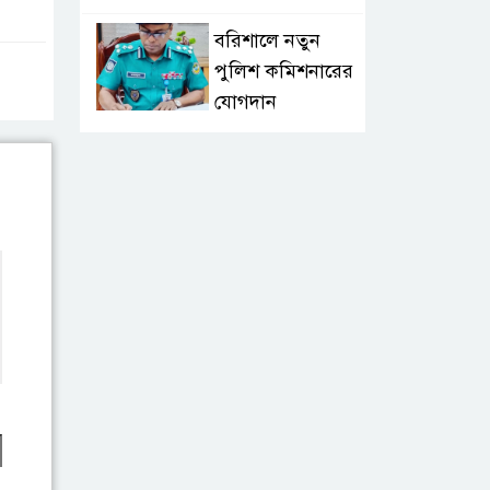
বরিশালে নতুন
পুলিশ কমিশনারের
যোগদান
লংলেই পাড়ার
মানুষের পানির
সংকট দূর করতে
সেনাবাহিনীর নতুন উদ্যোগ
ঝালকাঠি সদর
পৌরসভার সমস্যা
ও সম্ভাবনা বিষয়ক
নাগরিক সংলাপ অনুষ্ঠিত
মোবাইল নয়, হাতে