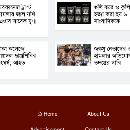
রফানেজ ট্রাস্ট
গুলি করে ও কুপ
ামলার জাল নথি:
হত্যা করা হয় ৬
্রেপ্তার সাবেক যুগ্ম
সাংবাদিককে!
ঢাকা কলেজে
জকসু নেতাদের
াত্রদল-ছাত্রশিবির
হামলার অভিযো
ংঘর্ষ, আহত
তদন্তের দাবি
Home
About Us
Advertisement
Contact Us