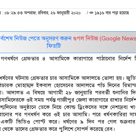
 ০৮:২৯:৪৩ অপরাহ্ন, রবিবার, ২৬ জানুয়ারী ২০২০
/
১৯১৬ বার পড়া হয়েছে
সর্বশেষ নিউজ পেতে অনুসরণ করুন
গুগল নিউজ (Google News
ফিডটি
গণধর্ষণে গ্রেফতার ৪ আসামিকে কারাগারে পাঠানোর নির্দেশ 
র্ষণের ঘটনায় গ্রেফতার চার আসামিকে আদালতে তোলা হয়। জুড
র বিচারক মোহাম্মদ ইকবাল হোসেনের আদালতে পাঁচ দিনের রিমান্
 আদালত এ বিষয়ে আগামী ২৮ জানুয়ারি পরবর্তী শুনানির দিন 
ামিদেরকে ওই সময় পর্যন্ত গাজীপুর জেলা কারাগারে রাখার নির্দে
মদিনের অনুষ্ঠানে ডেকে নিয়ে কোল্ড ড্রিংকসের সঙ্গে নেশাদ্রব্য খ
রানোর পর গণধর্ষণ করে ওই চার আসামি। পরে ধর্ষণকারিরা সা
 একটি ভিডিও পোস্ট করে। ধর্ষণের ৯ দিন পর গেল শুক্রবার
ল থেকে তাদের গ্রেফতার করে পুলিশে সোপর্দ করেছে রেব।