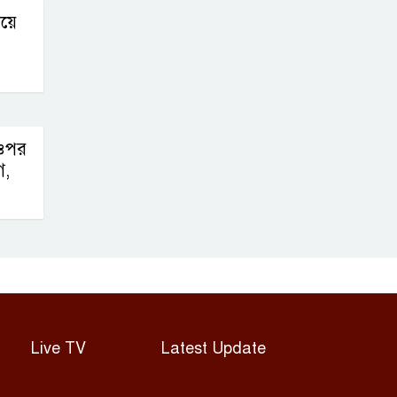
ভিসা আবেদন শুরু
িয়ে
দুর্নীতি তদন্ত: চার
সিটি প্রকৌশলীর
দেশত্যাগ ঠেকাতে
ইমিগ্রেশনকে নির্দেশ
 ওপর
গ,
Live TV
Latest Update