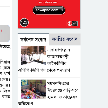
)
জনপ্রিয় সংবাদ
সর্বশেষ সংবাদ
দিয়েছে
নারায়ণগঞ্জে ৭
জামায়াতপন্থী
িশিয়াল
আইনজীবীর
ড চেয়ে
এপিপি-জিপি পদ থেকে পদত্যাগ
ধার্য
শ দেয়।
ময়মনসিংহের
াওয়ায়।
ঈশ্বরগঞ্জে বাড়ি-ঘরে
মাজিক
 রাতে
হামলা ও ভাংচুরের
অভিযোগ