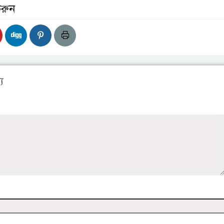
করুন
য