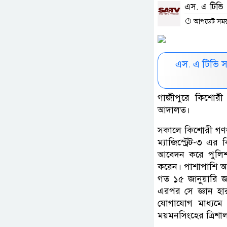
এস. এ টিভি
আপডেট সময় :
এস. এ টিভি 
গাজীপুরে কিশোরী 
আদালত।
সকালে কিশোরী গণধ
ম্যাজিস্ট্রেট-৩ এ
আবেদন করে পুলিশ।
করেন। পাশাপাশি আস
গত ১৫ জানুয়ারি জন্
এরপর সে জ্ঞান হা
যোগাযোগ মাধ্যমে
ময়মনসিংহের ত্রিশা