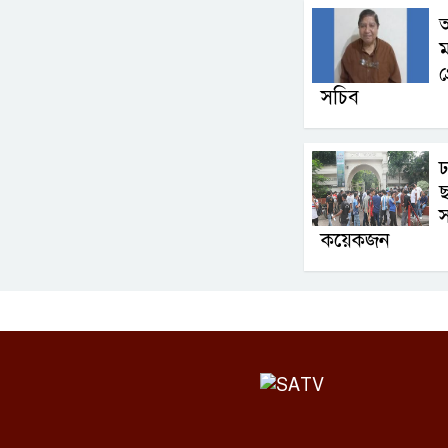
অ
ম
গ
সচিব
ছ
স
কয়েকজন