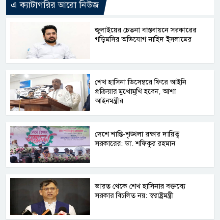
এ ক্যাটাগরির আরো নিউজ
জুলাইয়ের চেতনা বাস্তবায়নে সরকারের
গড়িমসির অভিযোগ নাহিদ ইসলামের
শেখ হাসিনা ডিসেম্বরে ফিরে আইনি
প্রক্রিয়ার মুখোমুখি হবেন, আশা
আইনমন্ত্রীর
দেশে শান্তি-শৃঙ্খলা রক্ষার দায়িত্ব
সরকারের: ডা. শফিকুর রহমান
ভারত থেকে শেখ হাসিনার বক্তব্যে
সরকার বিচলিত নয়: স্বরাষ্ট্রমন্ত্রী