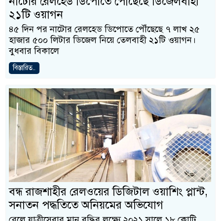
নাটোর রেলহেড ডিপোতে পৌঁছেছে ডিজেলবাহী
২১টি ওয়াগন
৪৫ দিন পর নাটোর রেলহেড ডিপোতে পৌঁছেছে ৭ লাখ ২৫
হাজার ৫০০ লিটার ডিজেল নিয়ে তেলবাহী ২১টি ওয়াগন।
বুধবার বিকালে
বিস্তারিত..
বন্ধ রাজশাহীর রেলওয়ের ডিজিটাল ওয়াশিং প্লান্ট,
সনাতন পদ্ধতিতে অনিয়মের অভিযোগ
রেলে যাত্রীসেবার মান বৃদ্ধির লক্ষ্যে ২০২১ সালে ১৮ কোটি