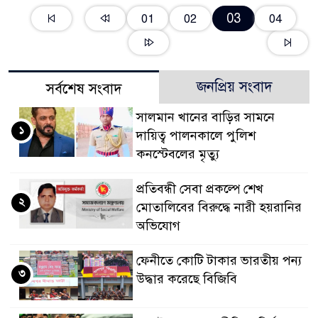
03
01
02
04
জনপ্রিয় সংবাদ
সর্বশেষ সংবাদ
সালমান খানের বাড়ির সামনে
১
দায়িত্ব পালনকালে পুলিশ
কনস্টেবলের মৃত্যু
প্রতিবন্ধী সেবা প্রকল্পে শেখ
২
মোতালিবের বিরুদ্ধে নারী হয়রানির
অভিযোগ
ফেনীতে কোটি টাকার ভারতীয় পন্য
৩
উদ্ধার করেছে বিজিবি