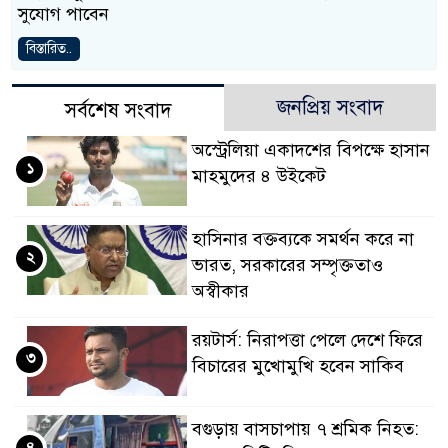
সুযোগ পাবেন
বিস্তারিত..
জনপ্রিয় সংবাদ
সর্বশেষ সংবাদ
অস্ট্রেলিয়া একাদশের বিপক্ষে হাসান
১
মাহমুদের ৪ উইকেট
হাসিনার বক্তব্যকে সমর্থন করে না
২
ভারত, সরকারের সম্পৃক্ততাও
অস্বীকার
রয়টার্স: নিরাপত্তা পেলে দেশে ফিরে
৩
বিচারের মুখোমুখি হবেন সাকিব
বগুড়ায় বাসচাপায় ৭ শ্রমিক নিহত:
৪