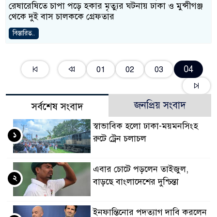
রেষারেষিতে চাপা পড়ে হকার মৃত্যুর ঘটনায় ঢাকা ও মুন্সীগঞ্জ
থেকে দুই বাস চালককে গ্রেফতার
বিস্তারিত..
04
01
02
03
জনপ্রিয় সংবাদ
সর্বশেষ সংবাদ
স্বাভাবিক হলো ঢাকা-ময়মনসিংহ
১
রুটে ট্রেন চলাচল
এবার চোটে পড়লেন তাইজুল,
২
বাড়ছে বাংলাদেশের দুশ্চিন্তা
ইনফান্তিনোর পদত্যাগ দাবি করলেন