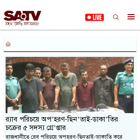
র‍্যাব পরিচয়ে অপ’হরণ-ছিন’তাই-ডাকা’তির
চক্রের ৫ সদস্য গ্রে’প্তার
রাজধানীতে রেব পরিচয়ে অপহরণ-ছিনতাই-ডাকাতি করে