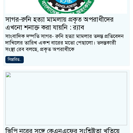
সাগর-রুনি হত্যা মামলায় প্রকৃত অপরাধীদের
এখনো শনাক্ত করা যায়নি : র‍্যাব
সাংবাদিক দম্পতি সাগর- রুনি হত্যা মামলার তদন্ত প্রতিবেদন
দাখিলের তারিখ একশ বারের মতো পেছালো। তদন্তকারী
সংস্থা রেব বলছে, প্রকৃত অপরাধীকে
বিস্তারিত..
ভিপি নূরের সঙ্গে কেএনএফের সংশ্লিষ্টতা খতিয়ে