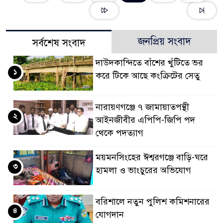
জনপ্রিয় সংবাদ
সর্বশেষ সংবাদ
দাউদকান্দিতে বাঁশের খুঁটিতে ভর
১
করে টিকে আছে কংক্রিটের সেতু
নারায়ণগঞ্জে ৭ জামায়াতপন্থী
২
আইনজীবীর এপিপি-জিপি পদ
থেকে পদত্যাগ
ময়মনসিংহের ঈশ্বরগঞ্জে বাড়ি-ঘরে
৩
হামলা ও ভাংচুরের অভিযোগ
বরিশালে নতুন পুলিশ কমিশনারের
৪
যোগদান