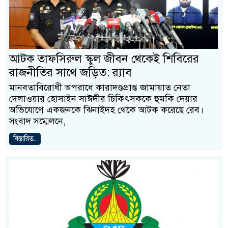
আটক তাফসিরুল স্কুল জীবন থেকেই শিবিরের
রাজনীতির সাথে জড়িত: র‍্যাব
মানবতাবিরোধী অপরাধে কারাদণ্ডপ্রাপ্ত জামায়াত নেতা
দেলাওয়ার হোসাইন সাঈদীর চিকিৎসককে হুমকি দেয়ার
অভিযোগে একজনকে ঝিনাইদহ থেকে আটক করেছে রেব।
সংবাদ সম্মেলনে,
বিস্তারিত..