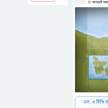
আপডেট সময় 
এস. এ টিভি 