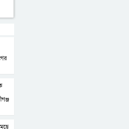
নারায়ণগঞ্জে গ্যাস
লিকেজ থেকে
অগ্নিকাণ্ড, একই
পরিবারের ৩ জন দগ্ধ
গের
ে
গঞ্জ
মছে