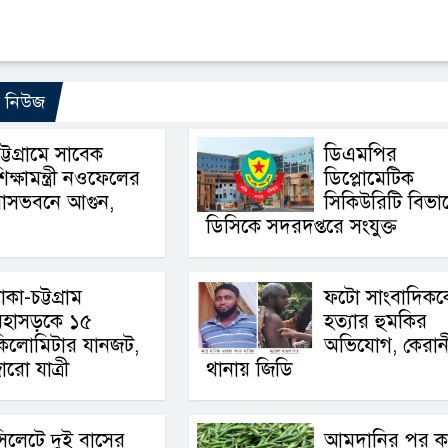
ো নিউজ
ট্টগ্রামে সাবেক
ডিএমপির
িক্ষামন্ত্রী নওফেলের
ডিপ্লোমেটিক
বাসভবনে আগুন,
সিকিউরিটি বিভা
ডিসিকে সদরদপ্তরে সংযুক্ত
াকা-চট্টগ্রাম
ফটো সাংবাদিকক
মহাসড়কে ১৫
হত্যার হুমকির
কিলোমিটার যানজট,
অভিযোগ, কেরানী
ারো যাত্রী
থানায় জিডি
িলেটে দুই বাসের
আমদানির পর ক