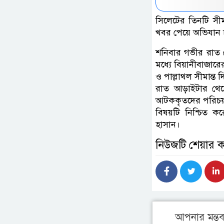
সিলেটের তিনটি সী
খবর পেয়ে অভিযান 
শনিবার গভীর রাত 
মধ্যে বিয়ানীবাজারে
ও পাল্লাথল সীমান্
রাত আড়াইটার থেক
আটককৃতদের পরিচয়
বিষয়টি নিশ্চিত ক
হাসান।
নিউজটি শেয়ার 
আপনার মন্তব্