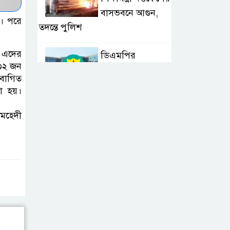
বাসভবনে আগুন,
ী। পরে
তদন্তে পুলিশ
। এদের
ডিএমপির
 ৩২ জন
ডিপ্লোমেটিক
িবাগিত
সিকিউরিটি
ো হয়।
বিভাগের ডিসিকে সদরদপ্তরে সংযুক্ত
মেহেদী
গণমাধ্যম শক্তিশালী
হলেই গণতন্ত্রের ভিত
আরও মজবুত হবে:
মির্জা ফখরুল
ঢাকা-চট্টগ্রাম
মহাসড়কে ১৫
কিলোমিটার