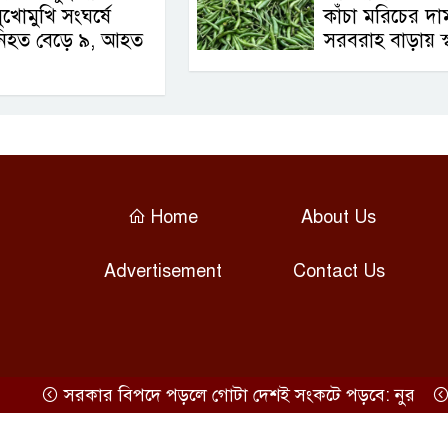
ুখোমুখি সংঘর্ষে
কাঁচা মরিচের দা
নিহত বেড়ে ৯, আহত
সরবরাহ বাড়ায় স্ব
Home
About Us
Advertisement
Contact Us
সরকার বিপদে পড়লে গোটা দেশই সংকটে পড়বে: নুর
স্বস্