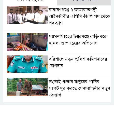
নারায়ণগঞ্জে ৭ জামায়াতপন্থী
আইনজীবীর এপিপি-জিপি পদ থেকে
পদত্যাগ
ময়মনসিংহের ঈশ্বরগঞ্জে বাড়ি-ঘরে
হামলা ও ভাংচুরের অভিযোগ
বরিশালে নতুন পুলিশ কমিশনারের
যোগদান
লংলেই পাড়ার মানুষের পানির
সংকট দূর করতে সেনাবাহিনীর নতুন
উদ্যোগ
ঝালকাঠি সদর পৌরসভার সমস্যা ও