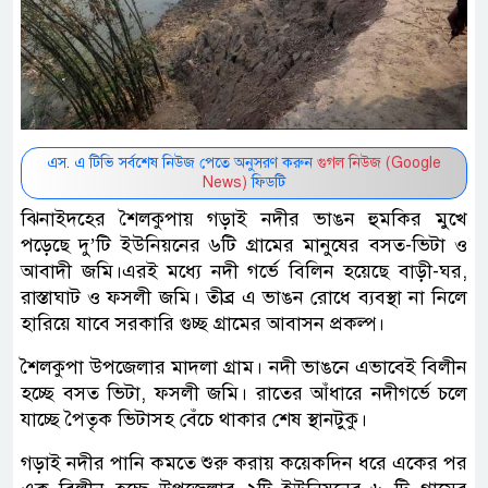
এস. এ টিভি সর্বশেষ নিউজ পেতে অনুসরণ করুন
গুগল নিউজ (Google
News)
ফিডটি
ঝিনাইদহের শৈলকুপায় গড়াই নদীর ভাঙন হুমকির মুখে
পড়েছে দু’টি ইউনিয়নের ৬টি গ্রামের মানুষের বসত-ভিটা ও
আবাদী জমি।এরই মধ্যে নদী গর্ভে বিলিন হয়েছে বাড়ী-ঘর,
রাস্তাঘাট ও ফসলী জমি। তীব্র এ ভাঙন রোধে ব্যবস্থা না নিলে
হারিয়ে যাবে সরকারি গুচ্ছ গ্রামের আবাসন প্রকল্প।
শৈলকুপা উপজেলার মাদলা গ্রাম। নদী ভাঙনে এভাবেই বিলীন
হচ্ছে বসত ভিটা, ফসলী জমি। রাতের আঁধারে নদীগর্ভে চলে
যাচ্ছে পৈতৃক ভিটাসহ বেঁচে থাকার শেষ স্থানটুকু।
গড়াই নদীর পানি কমতে শুরু করায় কয়েকদিন ধরে একের পর