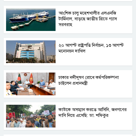
আংশিক চালু মহেশখালীর এলএনজি
টার্মিনাল, বাড়ছে জাতীয় গ্রিডে গ্যাস
সরবরাহ
২০ আগস্ট রাষ্ট্রপতি নির্বাচন, ১৩ আগস্ট
মনোনয়ন দাখিল
ঢাকার নদীদূষণ রোধে কর্মপরিকল্পনা
চাইলেন প্রধানমন্ত্রী
কাউকে অসম্মান করতে আসিনি, জনগণের
দাবি নিয়ে এসেছি: ডা. শফিকুর