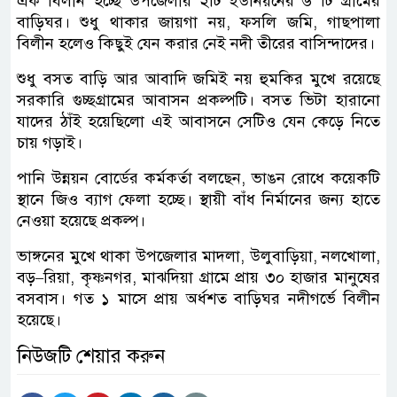
এক বিলীন হচ্ছে উপজেলার ২টি ইউনিয়নের ৬ টি গ্রামের
বাড়িঘর। শুধু থাকার জায়গা নয়, ফসলি জমি, গাছপালা
বিলীন হলেও কিছুই যেন করার নেই নদী তীরের বাসিন্দাদের।
শুধু বসত বাড়ি আর আবাদি জমিই নয় হুমকির মুখে রয়েছে
সরকারি গুচ্ছগ্রামের আবাসন প্রকল্পটি। বসত ভিটা হারানো
যাদের ঠাঁই হয়েছিলো এই আবাসনে সেটিও যেন কেড়ে নিতে
চায় গড়াই।
পানি উন্নয়ন বোর্ডের কর্মকর্তা বলছেন, ভাঙন রোধে কয়েকটি
স্থানে জিও ব্যাগ ফেলা হচ্ছে। স্থায়ী বাঁধ নির্মানের জন্য হাতে
নেওয়া হয়েছে প্রকল্প।
ভাঙ্গনের মুখে থাকা উপজেলার মাদলা, উলুবাড়িয়া, নলখোলা,
বড়–রিয়া, কৃষ্ণনগর, মাঝদিয়া গ্রামে প্রায় ৩০ হাজার মানুষের
বসবাস। গত ১ মাসে প্রায় অর্ধশত বাড়িঘর নদীগর্ভে বিলীন
হয়েছে।
নিউজটি শেয়ার করুন