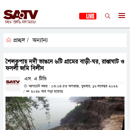
প্রচ্ছদ /
অন্যান্য
শৈলকুপায় নদী ভাঙনে ৬টি গ্রামের বাড়ী-ঘর, রাস্তাঘাট ও
ফসলী জমি বিলীন
এস. এ টিভি
আপডেট সময় : ০৩:০৪:৫৩ অপরাহ্ন, বুধবার, ১৬ নভেম্বর ২০২২
/
২০২৮ বার পড়া হয়েছে