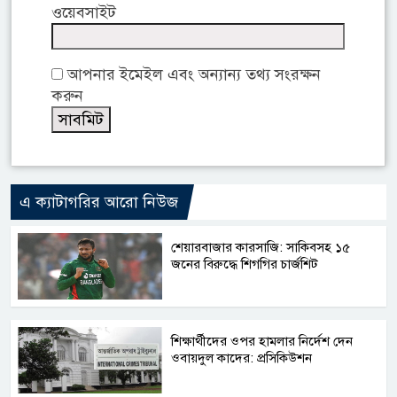
ওয়েবসাইট
আপনার ইমেইল এবং অন্যান্য তথ্য সংরক্ষন
করুন
এ ক্যাটাগরির আরো নিউজ
শেয়ারবাজার কারসাজি: সাকিবসহ ১৫
জনের বিরুদ্ধে শিগগির চার্জশিট
শিক্ষার্থীদের ওপর হামলার নির্দেশ দেন
ওবায়দুল কাদের: প্রসিকিউশন