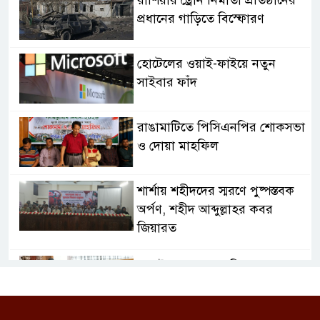
রাশিয়ার ড্রোন নির্মাতা প্রতিষ্ঠানের
প্রধানের গাড়িতে বিস্ফোরণ
হোটেলের ওয়াই-ফাইয়ে নতুন
সাইবার ফাঁদ
রাঙামাটিতে পিসিএনপির শোকসভা
ও দোয়া মাহফিল
শার্শায় শহীদদের স্মরণে পুষ্পস্তবক
অর্পণ, শহীদ আব্দুল্লাহর কবর
জিয়ারত
জুলাই গণঅভ্যুত্থান দিবসে
ফরিদপুরে শহীদ পরিবারের পাশে
এমপি নায়াব ইউসুফ