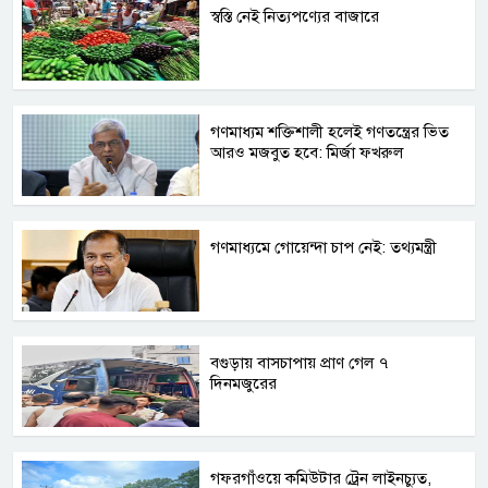
স্বস্তি নেই নিত্যপণ্যের বাজারে
গণমাধ্যম শক্তিশালী হলেই গণতন্ত্রের ভিত
আরও মজবুত হবে: মির্জা ফখরুল
গণমাধ্যমে গোয়েন্দা চাপ নেই: তথ্যমন্ত্রী
বগুড়ায় বাসচাপায় প্রাণ গেল ৭
দিনমজুরের
গফরগাঁওয়ে কমিউটার ট্রেন লাইনচ্যুত,