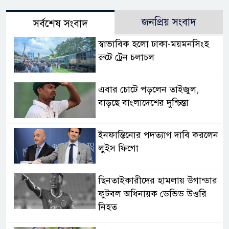
জনপ্রিয় সংবাদ
সর্বশেষ সংবাদ
স্বাভাবিক হলো ঢাকা-ময়মনসিংহ
রুটে ট্রেন চলাচল
এবার চোটে পড়লেন তাইজুল,
বাড়ছে বাংলাদেশের দুশ্চিন্তা
ইনফান্তিনোর পদত্যাগ দাবি করলেন
লুইস ফিগো
ছিনতাইকারীদের হামলায় উগান্ডার
ফুটবল অধিনায়ক ডেভিড উওরি
নিহত