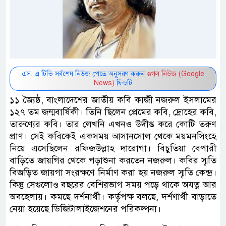
এস. এ টিভি সর্বশেষ নিউজ পেতে অনুসরণ করুন
গুগল নিউজ (Google
News)
ফিডটি
১১ জ্যৈষ্ঠ, বাংলাদেশের জাতীয় কবি কাজী নজরুল ইসলামের
১২৭ তম জন্মবার্ষিকী। তিনি ছিলেন প্রেমের কবি, দ্রোহের কবি,
তারুণ্যের কবি। তার লেখনি এখনও উদীপ্ত করে কোটি তরুণ
প্রাণ। সেই কবিকেই একসময় আসানসোল থেকে ময়মনসিংহে
নিয়ে এসেছিলেন রফিজউল্লাহ দারোগা। বিচুতিয়া বেপারী
বাড়িতে জায়গির থেকে পড়াশুনা করতেন নজরুল। কবির স্মৃতি
বিজড়িত জায়গা সংরক্ষণে নির্মাণ করা হয় নজরুল স্মৃতি কেন্দ্র।
কিন্তু সেগুলোও বছরের বেশিরভাগ সময় পড়ে থাকে অযত্ন আর
অবহেলায়। কমছে দর্শনার্থী। কর্তৃপক্ষ বলছে, দর্শণার্থী বাড়াতে
নেয়া হয়েছে ডিজিটালাইজেশনের পরিকল্পনা।