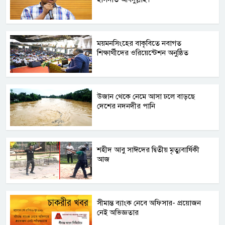
ময়মনসিংহের বাকৃবিতে নবাগত
শিক্ষার্থীদের ওরিয়েন্টেশন অনুষ্ঠিত
উজান থেকে নেমে আসা ঢলে বাড়ছে
দেশের নদনদীর পানি
শহীদ আবু সাঈদের দ্বিতীয় মৃত্যুবার্ষিকী
আজ
সীমান্ত ব্যাংক নেবে অফিসার- প্রয়োজন
নেই অভিজ্ঞতার