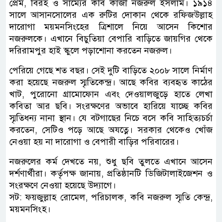
প্রেম, বিরহ ও সাম্যের কবি কাজী নজরুল ইসলাম। ১৯১৪
সালে আসানসোলের এক রুটির দোকান থেকে রফিজউল্লাহ
দারোগা ময়মনসিংহের ত্রিশালে নিয়ে আসেন কিশোর
নজরুলকে। এখানে বিচুতিয়া বেপারি বাড়িতে জায়গির থেকে
দরিরামপুর হাই স্কুলে পড়াশোনা করতেন নজরুল।
পেরিয়ে গেছে শত বছর। সেই দুটি বাড়িতে ২০০৮ সালে নির্মাণ
করা হয়েছে নজরুল স্মৃতিকেন্দ্র। আছে কবির ব্যবহৃত কাঠের
খাট, পুরোনো গ্রামোফোন এবং দেওয়ালজুড়ে হাতে লেখা
কবিতা আর ছবি। সংরক্ষণের অভাবে হারিয়ে যাচ্ছে কবির
স্মৃতিধন্য নানা স্থান। যে বটগাছের নিচে বসে কবি সাহিত্যচর্চা
করতেন, সেটিও পড়ে আছে অযত্নে। সরকার থেকেও খোঁজ
নেওয়া হয় না দারোগা ও বেপারী বাড়ির পরিবারের।
নজরুলের কর্ম দেখতে নয়, শুধু ছবি তুলতে এখানে আসেন
দর্শণার্থীরা। কর্তৃপক্ষ জানায়, প্রতিষ্ঠানটি ডিজিটালাইজেশন ও
সংরক্ষণে নেওয়া হয়েছে উদ্যাগে।
সট: ফয়জুল্লাহ রোমেল, পরিচালক, কবি নজরুল স্মৃতি কেন্দ্র,
ময়মনসিংহ।