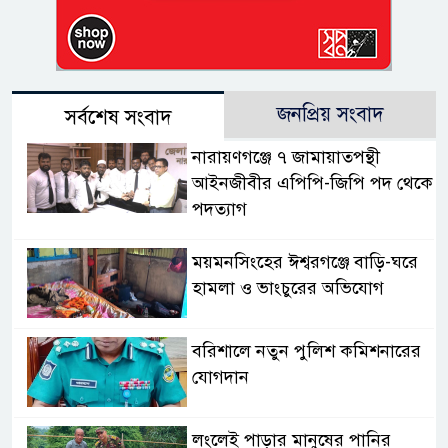
জনপ্রিয় সংবাদ
সর্বশেষ সংবাদ
নারায়ণগঞ্জে ৭ জামায়াতপন্থী
আইনজীবীর এপিপি-জিপি পদ থেকে
পদত্যাগ
ময়মনসিংহের ঈশ্বরগঞ্জে বাড়ি-ঘরে
হামলা ও ভাংচুরের অভিযোগ
বরিশালে নতুন পুলিশ কমিশনারের
যোগদান
লংলেই পাড়ার মানুষের পানির