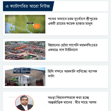
এ ক্যাটাগরির আরো নিউজ
পথের অভাবে চরম দুর্ভোগে শ্রীপুরের
একটি গ্রামের কয়েক হাজার মানুষ
উন্নয়নের ছোঁয়া লাগেনি ময়মনসিংহের
একমাত্র বাস টার্মিনালে
হিলি বন্দরে আমদানি বাণিজ্যে ব্যাপক
ভাটা
বগুড়া বিমানবন্দরকে করা হচ্ছে
আন্তর্জাতিক মানের : মীর শাহে আলম