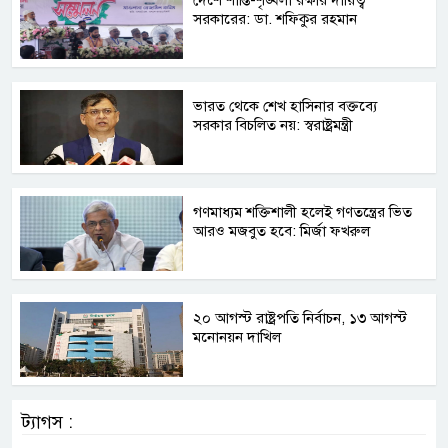
সরকারের: ডা. শফিকুর রহমান
ভারত থেকে শেখ হাসিনার বক্তব্যে
সরকার বিচলিত নয়: স্বরাষ্ট্রমন্ত্রী
গণমাধ্যম শক্তিশালী হলেই গণতন্ত্রের ভিত
আরও মজবুত হবে: মির্জা ফখরুল
২০ আগস্ট রাষ্ট্রপতি নির্বাচন, ১৩ আগস্ট
মনোনয়ন দাখিল
ট্যাগস :