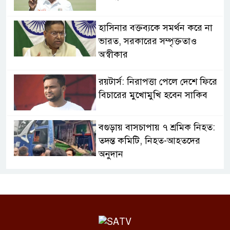
হাসিনার বক্তব্যকে সমর্থন করে না
ভারত, সরকারের সম্পৃক্ততাও
অস্বীকার
রয়টার্স: নিরাপত্তা পেলে দেশে ফিরে
বিচারের মুখোমুখি হবেন সাকিব
বগুড়ায় বাসচাপায় ৭ শ্রমিক নিহত:
তদন্ত কমিটি, নিহত-আহতদের
অনুদান
জুলাইয়ের চেতনা বাস্তবায়নে
সরকারের গড়িমসির অভিযোগ
নাহিদ ইসলামের