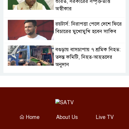
ভারত, সরকারের সম্পৃক্ততাও
অস্বীকার
রয়টার্স: নিরাপত্তা পেলে দেশে ফিরে
বিচারের মুখোমুখি হবেন সাকিব
বগুড়ায় বাসচাপায় ৭ শ্রমিক নিহত:
তদন্ত কমিটি, নিহত-আহতদের
অনুদান
জুলাইয়ের চেতনা বাস্তবায়নে
সরকারের গড়িমসির অভিযোগ
নাহিদ ইসলামের
এবার ওটিটি প্ল্যাটফর্ম ‘উৎসব’-এ
Home
About Us
Live TV
‘মালিক’