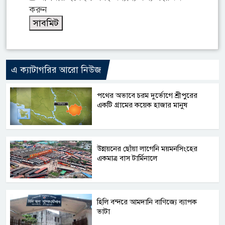
করুন
এ ক্যাটাগরির আরো নিউজ
পথের অভাবে চরম দুর্ভোগে শ্রীপুরের
একটি গ্রামের কয়েক হাজার মানুষ
উন্নয়নের ছোঁয়া লাগেনি ময়মনসিংহের
একমাত্র বাস টার্মিনালে
হিলি বন্দরে আমদানি বাণিজ্যে ব্যাপক
ভাটা