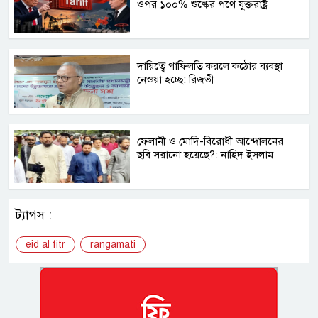
ওপর ১০০% শুল্কের পথে যুক্তরাষ্ট্র
দায়িত্বে গাফিলতি করলে কঠোর ব্যবস্থা
নেওয়া হচ্ছে: রিজভী
ফেলানী ও মোদি-বিরোধী আন্দোলনের
ছবি সরানো হয়েছে?: নাহিদ ইসলাম
ট্যাগস :
eid al fitr
rangamati