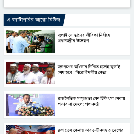
এ ক্যাটাগরির আরো নিউজ
জুলাই যোদ্ধাদের জীবিকা নির্বাহে
প্রধানমন্ত্রীর উদ্যোগ
জনগণের অধিকার নিশ্চিত হলেই জুলাই
শেষ হবে : বিরোধীদলীয় নেতা
রাজনৈতিক সম্পৃক্ততা যেন চিকিৎসা সেবায়
প্রভাব না ফেলে: প্রধানমন্ত্রী
রুশ তেল কেনায় ভারত-চীনসহ ৫ দেশের