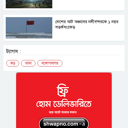
দেশের আট অঞ্চলের নদীবন্দরকে ১ নম্বর
সতর্কসংকেত
ট্যাগস :
ঝড়
ডানা
বঙ্গোপসাগর