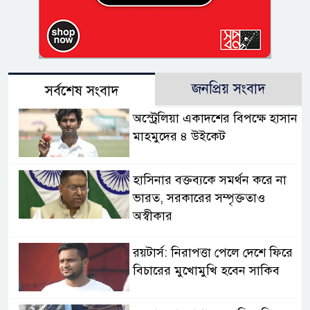
জনপ্রিয় সংবাদ
সর্বশেষ সংবাদ
অস্ট্রেলিয়া একাদশের বিপক্ষে হাসান
মাহমুদের ৪ উইকেট
হাসিনার বক্তব্যকে সমর্থন করে না
ভারত, সরকারের সম্পৃক্ততাও
অস্বীকার
রয়টার্স: নিরাপত্তা পেলে দেশে ফিরে
বিচারের মুখোমুখি হবেন সাকিব