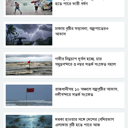
হতে পারে ভারী বর্ষণ
ঢাকায় বৃষ্টির সম্ভাবনা, বজ্রপাতেরও
আভাস
গভীর নিম্নচাপ দুর্বল হচ্ছে, চার
সমুদ্রবন্দরে ৩ নম্বর সতর্ক সংকেত বহাল
রাজধানীসহ ১০ অঞ্চলে বজ্রবৃষ্টির আভাস,
নদীবন্দরে সতর্ক সংকেত
দমকা হাওয়ার সঙ্গে দেশের বেশিরভাগ
এলাকায় বৃষ্টি হতে পারে আজ