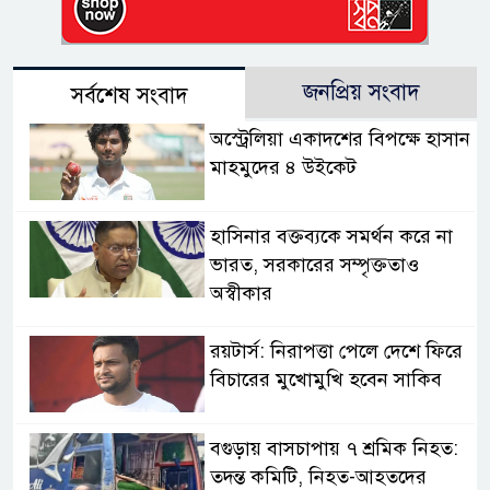
জনপ্রিয় সংবাদ
সর্বশেষ সংবাদ
অস্ট্রেলিয়া একাদশের বিপক্ষে হাসান
মাহমুদের ৪ উইকেট
হাসিনার বক্তব্যকে সমর্থন করে না
ভারত, সরকারের সম্পৃক্ততাও
অস্বীকার
রয়টার্স: নিরাপত্তা পেলে দেশে ফিরে
বিচারের মুখোমুখি হবেন সাকিব
বগুড়ায় বাসচাপায় ৭ শ্রমিক নিহত:
তদন্ত কমিটি, নিহত-আহতদের