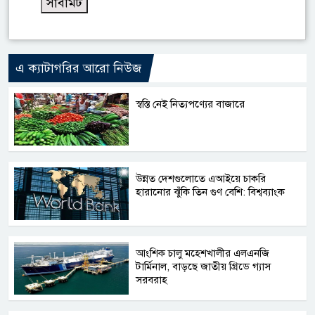
এ ক্যাটাগরির আরো নিউজ
স্বস্তি নেই নিত্যপণ্যের বাজারে
উন্নত দেশগুলোতে এআইয়ে চাকরি
হারানোর ঝুঁকি তিন গুণ বেশি: বিশ্বব্যাংক
আংশিক চালু মহেশখালীর এলএনজি
টার্মিনাল, বাড়ছে জাতীয় গ্রিডে গ্যাস
সরবরাহ