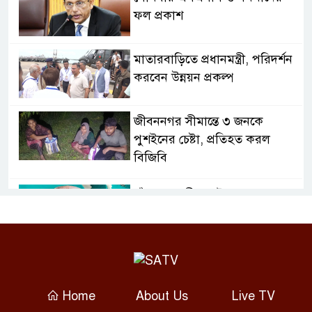
ফল প্রকাশ
মাতারবাড়িতে প্রধানমন্ত্রী, পরিদর্শন
করবেন উন্নয়ন প্রকল্প
জীবননগর সীমান্তে ৩ জনকে
পুশইনের চেষ্টা, প্রতিহত করল
বিজিবি
চাঁদপুরে নারীর পেট থেকে সাড়ে ৬
কেজির টিউমার অপসারণ
বগুড়ায় দুই ট্রাকের সংঘর্ষে নিহত ২,
আহত ৩
Home
About Us
Live TV