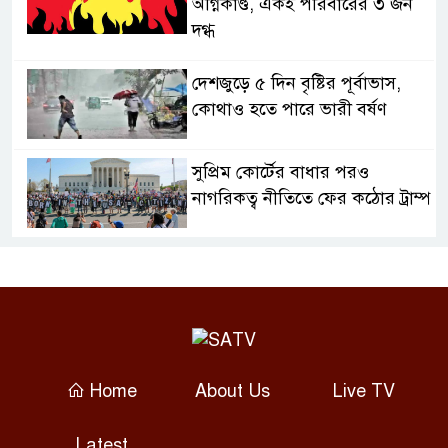
অগ্নিকাণ্ড, একই পরিবারের ৩ জন
দগ্ধ
দেশজুড়ে ৫ দিন বৃষ্টির পূর্বাভাস,
কোথাও হতে পারে ভারী বর্ষণ
সুপ্রিম কোর্টের বাধার পরও
নাগরিকত্ব নীতিতে ফের কঠোর ট্রাম্প
অস্ত্রের ঘাটতি স্বীকার করলেন ট্রাম্প,
বললেন যুদ্ধ ‘খুব শিগগিরই’ শেষ
হবে
গণমাধ্যমে গোয়েন্দা চাপ নেই:
Home
About Us
Live TV
তথ্যমন্ত্রী
Latest