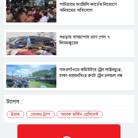
পাটগ্রামে ফ্যামিলি কার্ডের নিয়োগে
অনিয়মের অভিযোগ
বগুড়ায় বাসচাপায় প্রাণ গেল ৭
দিনমজুরের
গফরগাঁওয়ে কমিউটার ট্রেন লাইনচ্যুত,
ঢাকা-ময়মনসিংহ রুটে ট্রেন চলাচল বন্ধ
ট্যাগস :
ইরাক
ডোনাল্ড ট্রাম্প
সাবেক মার্কিন প্রেসিডেন্ট