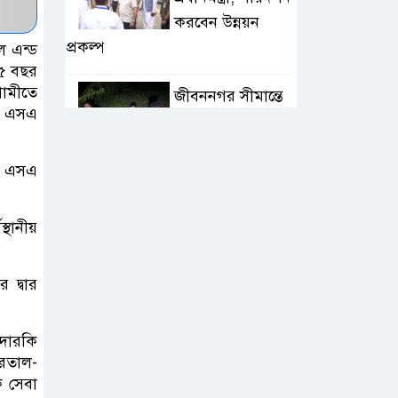
করবেন উন্নয়ন
প্রকল্প
ল এন্ড
৪৫ বছর
ামীতে
জীবননগর সীমান্তে
েও এসএ
৩ জনকে পুশইনের
চেষ্টা, প্রতিহত করল
বিজিবি
হী এসএ
চাঁদপুরে নারীর পেট
্থানীয়
থেকে সাড়ে ৬
কেজির টিউমার
 দ্বার
অপসারণ
তদারকি
বগুড়ায় দুই ট্রাকের
হরতাল-
সংঘর্ষে নিহত ২,
ক সেবা
আহত ৩