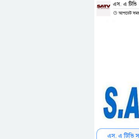
এস. এ টিভি
আপডেট সময় :
এস. এ টিভি 