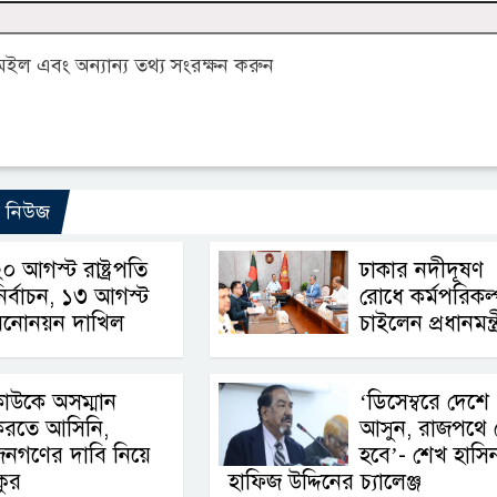
ল এবং অন্যান্য তথ্য সংরক্ষন করুন
ো নিউজ
০ আগস্ট রাষ্ট্রপতি
ঢাকার নদীদূষণ
ির্বাচন, ১৩ আগস্ট
রোধে কর্মপরিকল্
মনোনয়ন দাখিল
চাইলেন প্রধানমন্ত্র
াউকে অসম্মান
‘ডিসেম্বরে দেশে
করতে আসিনি,
আসুন, রাজপথে 
জনগণের দাবি নিয়ে
হবে’- শেখ হাসি
কুর
হাফিজ উদ্দিনের চ্যালেঞ্জ