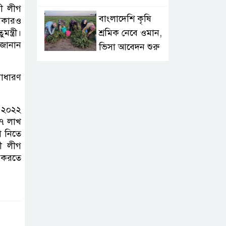
মী লীগ
বাংলাদেশি কৃষি
ূপকারও
শ্রমিক নেবে ওমান,
্ত্রী।
 জানান
ভিসা আবেদন শুরু
দুর্নীতি তদন্ত: চার
সাধারণ
সিটি প্রকৌশলীর
দেশত্যাগ ঠেকাতে
, ২০২২
ইমিগ্রেশনকে নির্দেশ
২৭ লাখ
া নিতে
গ্যাস-বিদ্যুৎ সংকট
ী লীগ
ন করতে
ও দ্রব্যমূল্য নিয়ন্ত্রণে
১১ দলের
স্মারকলিপি
ট্রাম্পের ৭৫ দেশের