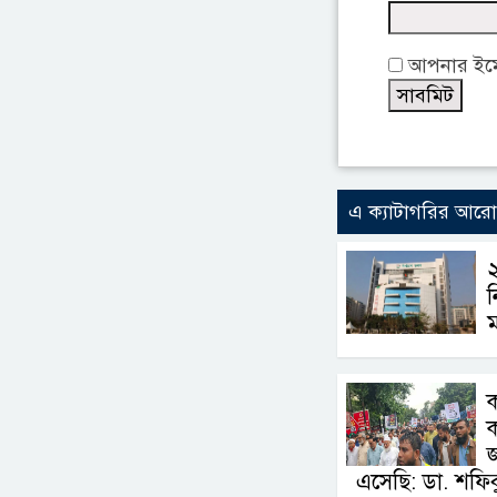
আপনার ইমেই
এ ক্যাটাগরির আর
২
ন
ক
এসেছি: ডা. শফি