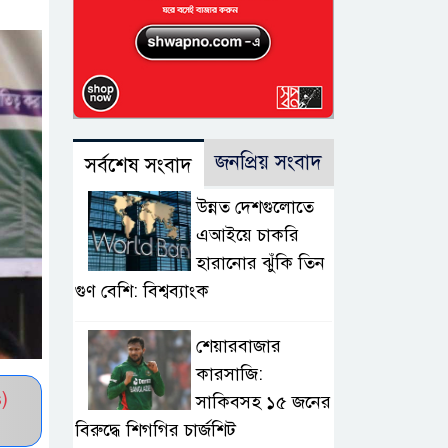
জনপ্রিয় সংবাদ
সর্বশেষ সংবাদ
উন্নত দেশগুলোতে
এআইয়ে চাকরি
হারানোর ঝুঁকি তিন
গুণ বেশি: বিশ্বব্যাংক
শেয়ারবাজার
কারসাজি:
)
সাকিবসহ ১৫ জনের
বিরুদ্ধে শিগগির চার্জশিট