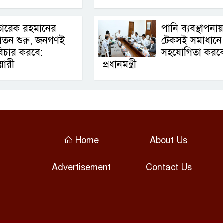
তারেক রহমানের
পানি ব্যবস্থাপনায়
পতন শুরু, জনগণই
টেকসই সমাধানে
িচার করবে:
সহযোগিতা করব
়ারী
প্রধানমন্ত্রী
Home
About Us
Advertisement
Contact Us