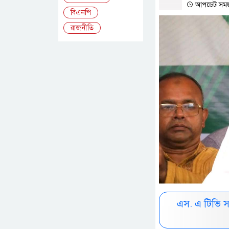
আপডেট সময় :
বিএনপি
রাজনীতি
এস. এ টিভি 