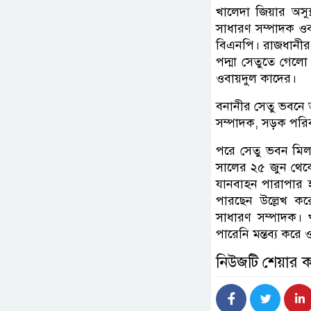
খালেদা জিয়ার অসু
সাধারণ সম্পাদক ওব
বিএনপি। রাজধানীর 
পদ্মা সেতুতে গেল
ওবায়দুল কাদের।
বনানীর সেতু ভবনে 
সম্পাদক, সড়ক পরিবহ
পরে সেতু ভবন মিলন
সালের ২৫ জুন থেকে
যানবাহন পারাপার হ
পারছেন উল্লেখ ক
সাধারণ সম্পাদক। খ
পারেনি মন্তব্য করে
নিউজটি শেয়ার 