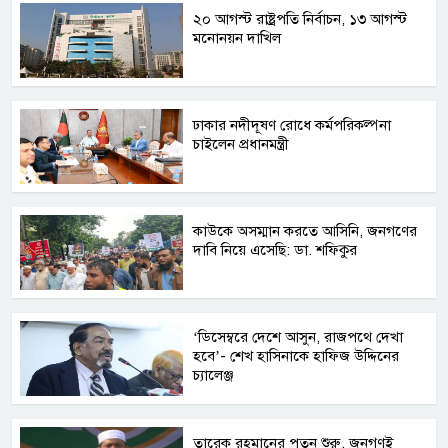
২০ আগস্ট রাষ্ট্রপতি নির্বাচন, ১৩ আগস্ট
মনোনয়ন দাখিল
ঢাকার নদীদূষণ রোধে কর্মপরিকল্পনা
চাইলেন প্রধানমন্ত্রী
কাউকে অসম্মান করতে আসিনি, জনগণের
দাবি নিয়ে এসেছি: ডা. শফিকুর
‘ডিসেম্বরে দেশে আসুন, রাজপথে দেখা
হবে’- শেখ হাসিনাকে হাফিজ উদ্দিনের
চ্যালেঞ্জ
তারেক রহমানের পতন শুরু, জনগণই