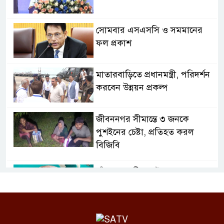
সোমবার এসএসসি ও সমমানের
ফল প্রকাশ
মাতারবাড়িতে প্রধানমন্ত্রী, পরিদর্শন
করবেন উন্নয়ন প্রকল্প
জীবননগর সীমান্তে ৩ জনকে
পুশইনের চেষ্টা, প্রতিহত করল
বিজিবি
চাঁদপুরে নারীর পেট থেকে সাড়ে ৬
কেজির টিউমার অপসারণ
বগুড়ায় দুই ট্রাকের সংঘর্ষে নিহত ২,