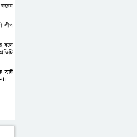
এবার ওটিটি
ন করেন
প্ল্যাটফর্ম ‘উৎসব’-এ
‘মালিক’
মী লীগ
স্বাভাবিক হলো
ঢাকা-ময়মনসিংহ
ছে বলে
্রতিটি
রুটে ট্রেন চলাচল
এবার চোটে পড়লেন
্মার্ট
তাইজুল, বাড়ছে
না।
বাংলাদেশের দুশ্চিন্তা
ইনফান্তিনোর
পদত্যাগ দাবি
করলেন লুইস ফিগো