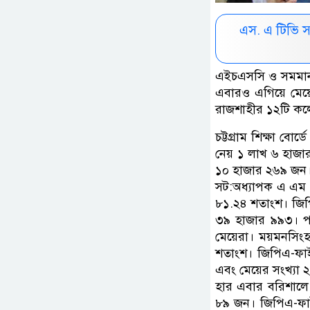
এস. এ টিভি 
এইচএসসি ও সমমান প
এবারও এগিয়ে মেয়ে
রাজশাহীর ১২টি কলে
চট্টগ্রাম শিক্ষা 
নেয় ১ লাখ ৬ হাজার
১০ হাজার ২৬৯ জন
সট:অধ্যাপক এ এম এম
৮১.২৪ শতাংশ। জিপি
৩৯ হাজার ৯৯৩। পা
মেয়েরা। ময়মনসিংহ
শতাংশ। জিপিএ-ফাই
এবং মেয়ের সংখ্যা 
হার এবার বরিশালে। 
৮৯ জন। জিপিএ-ফাই