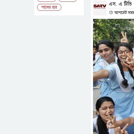
এস. এ টিভি
পাসের হার
আপডেট সময় :