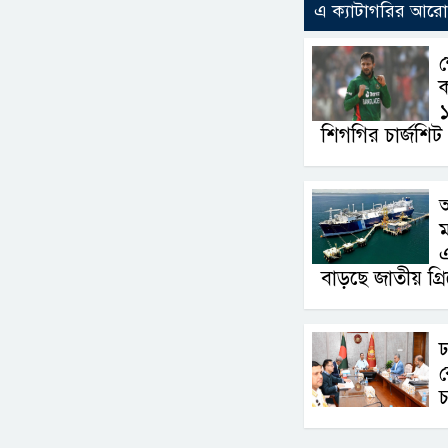
এ ক্যাটাগরির আর
ক
১
শিগগির চার্জশিট
এ
বাড়ছে জাতীয় গ্র
ঢ
র
চ