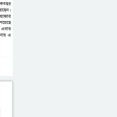
কারসাজি:
েকবছর
সাকিবসহ ১৫ জনের
েছেন।
বিরুদ্ধে শিগগির চার্জশিট
 হাজার
য়েছে
ে এবার
বাংলাদেশি কৃষি
নায় এ
শ্রমিক নেবে ওমান,
ভিসা আবেদন শুরু
দুর্নীতি তদন্ত: চার
সিটি প্রকৌশলীর
দেশত্যাগ ঠেকাতে
ইমিগ্রেশনকে নির্দেশ
গ্যাস-বিদ্যুৎ সংকট
ও দ্রব্যমূল্য নিয়ন্ত্রণে
১১ দলের