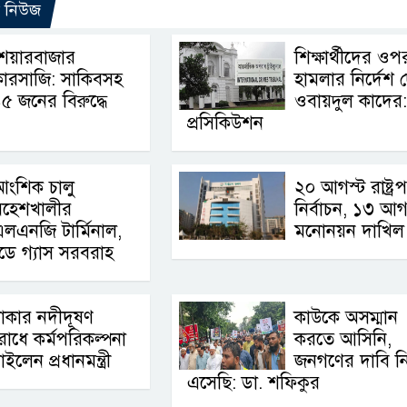
ো নিউজ
শেয়ারবাজার
শিক্ষার্থীদের ওপ
ারসাজি: সাকিবসহ
হামলার নির্দেশ 
৫ জনের বিরুদ্ধে
ওবায়দুল কাদের:
প্রসিকিউশন
আংশিক চালু
২০ আগস্ট রাষ্ট্র
মহেশখালীর
নির্বাচন, ১৩ আগ
লএনজি টার্মিনাল,
মনোনয়ন দাখিল
িডে গ্যাস সরবরাহ
াকার নদীদূষণ
কাউকে অসম্মান
োধে কর্মপরিকল্পনা
করতে আসিনি,
াইলেন প্রধানমন্ত্রী
জনগণের দাবি ন
এসেছি: ডা. শফিকুর