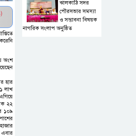
ঝালকাঠি সদর
পৌরসভার সমস্যা
)
ও সম্ভাবনা বিষয়ক
নাগরিক সংলাপ অনুষ্ঠিত
প্তিতে
 করেনি
মোবাইল নয়, হাতে
খুন্তি-কোদাল;
ায় অংশ
মহিষমারা কলেজের
েয়েছেন
শিক্ষার্থীদের সবুজ বিপ্লব
ের হার
উন্নত দেশগুলোতে
 ১ লাখ
এআইয়ে চাকরি
এগিয়ে
মিক ২২
হারানোর ঝুঁকি তিন
র ১০৯
গুণ বেশি: বিশ্বব্যাংক
 পাশের
 হাজার
শেয়ারবাজার
য় এবার