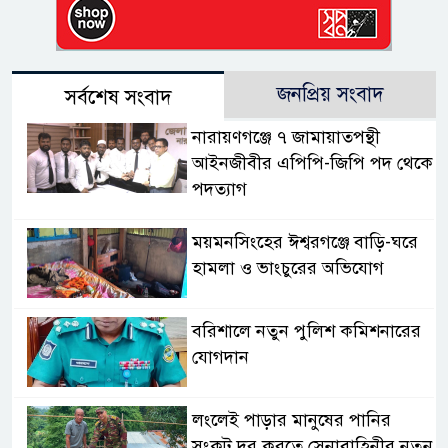
জনপ্রিয় সংবাদ
সর্বশেষ সংবাদ
নারায়ণগঞ্জে ৭ জামায়াতপন্থী
আইনজীবীর এপিপি-জিপি পদ থেকে
পদত্যাগ
ময়মনসিংহের ঈশ্বরগঞ্জে বাড়ি-ঘরে
হামলা ও ভাংচুরের অভিযোগ
বরিশালে নতুন পুলিশ কমিশনারের
যোগদান
লংলেই পাড়ার মানুষের পানির
সংকট দূর করতে সেনাবাহিনীর নতুন