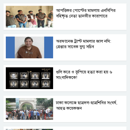
আপত্তিকর পোস্টের মামলায় এনসিপির
বহিষ্কৃত নেতা তানভীর কারাগারে
অরফানেজ ট্রাস্ট মামলার জাল নথি:
গ্রেপ্তার সাবেক যুগ্ম সচিব
গুলি করে ও কুপিয়ে হত্যা করা হয় ৬
সাংবাদিককে!
ঢাকা কলেজে ছাত্রদল-ছাত্রশিবির সংঘর্ষ,
আহত কয়েকজন