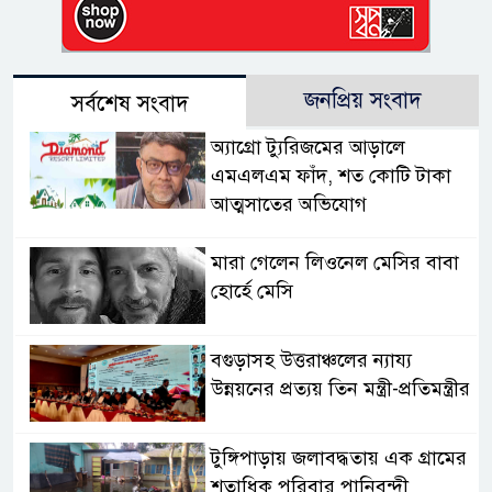
জনপ্রিয় সংবাদ
সর্বশেষ সংবাদ
অ্যাগ্রো ট্যুরিজমের আড়ালে
এমএলএম ফাঁদ, শত কোটি টাকা
আত্মসাতের অভিযোগ
মারা গেলেন লিওনেল মেসির বাবা
হোর্হে মেসি
বগুড়াসহ উত্তরাঞ্চলের ন্যায্য
উন্নয়নের প্রত্যয় তিন মন্ত্রী-প্রতিমন্ত্রীর
টুঙ্গিপাড়ায় জলাবদ্ধতায় এক গ্রামের
শতাধিক পরিবার পানিবন্দী