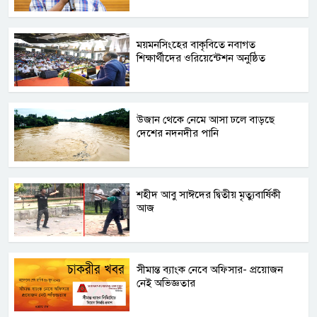
ময়মনসিংহের বাকৃবিতে নবাগত
শিক্ষার্থীদের ওরিয়েন্টেশন অনুষ্ঠিত
উজান থেকে নেমে আসা ঢলে বাড়ছে
দেশের নদনদীর পানি
শহীদ আবু সাঈদের দ্বিতীয় মৃত্যুবার্ষিকী
আজ
সীমান্ত ব্যাংক নেবে অফিসার- প্রয়োজন
নেই অভিজ্ঞতার