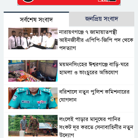
জনপ্রিয় সংবাদ
সর্বশেষ সংবাদ
নারায়ণগঞ্জে ৭ জামায়াতপন্থী
আইনজীবীর এপিপি-জিপি পদ থেকে
পদত্যাগ
ময়মনসিংহের ঈশ্বরগঞ্জে বাড়ি-ঘরে
হামলা ও ভাংচুরের অভিযোগ
বরিশালে নতুন পুলিশ কমিশনারের
যোগদান
লংলেই পাড়ার মানুষের পানির
সংকট দূর করতে সেনাবাহিনীর নতুন
উদ্যোগ