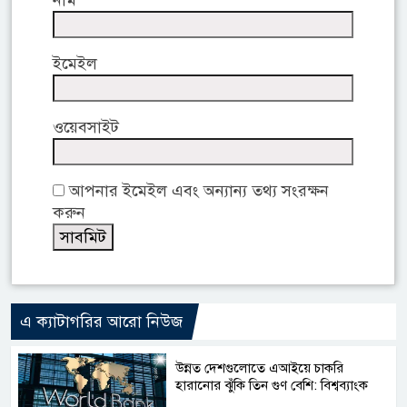
ইমেইল
ওয়েবসাইট
আপনার ইমেইল এবং অন্যান্য তথ্য সংরক্ষন
করুন
এ ক্যাটাগরির আরো নিউজ
উন্নত দেশগুলোতে এআইয়ে চাকরি
হারানোর ঝুঁকি তিন গুণ বেশি: বিশ্বব্যাংক