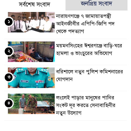
জনপ্রিয় সংবাদ
সর্বশেষ সংবাদ
নারায়ণগঞ্জে ৭ জামায়াতপন্থী
১
আইনজীবীর এপিপি-জিপি পদ
থেকে পদত্যাগ
ময়মনসিংহের ঈশ্বরগঞ্জে বাড়ি-ঘরে
২
হামলা ও ভাংচুরের অভিযোগ
বরিশালে নতুন পুলিশ কমিশনারের
৩
যোগদান
লংলেই পাড়ার মানুষের পানির
৪
সংকট দূর করতে সেনাবাহিনীর
নতুন উদ্যোগ
ঝালকাঠি সদর পৌরসভার সমস্যা ও