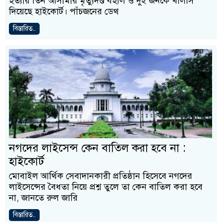
হত্যায় তিন আসামীর মৃত্যুদণ্ড বহাল ও দুই জনকে খালাস
দিয়েছে হাইকোর্ট। পাঁচজনের ডেথ
বিস্তারিত..
নগদের লাইসেন্স কেন বাতিল করা হবে না :
হাইকোর্ট
মোবাইল আর্থিক সেবাদানকারী প্রতিষ্ঠান হিসেবে নগদের
লাইসেন্সের বৈধতা নিয়ে প্রশ্ন তুলে তা কেন বাতিল করা হবে
না, জানতে রুল জারি
বিস্তারিত..