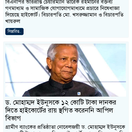
বিএনপির ভারপ্রাপ্ত চেয়ারম্যান তারেক রহমানের বক্তব্য
গণমাধ্যম ও সামাজিক যোগাযোগমাধ্যমে প্রচারে নিষেধাজ্ঞা
দিয়েছে হাইকোর্ট। বিচারপতি মো. খসরুজ্জামান ও বিচারপতি
খায়রুল
বিস্তারিত..
ড. মোহাম্মদ ইউনূসকে ১২ কোটি টাকা দানকর
দিতে হাইকোর্টের রায় স্থগিত করেননি আপিল
বিভাগ
গ্রামীণ ব্যাংকের প্রতিষ্ঠাতা নোবেলজয়ী ড. মোহাম্মদ ইউনূসকে