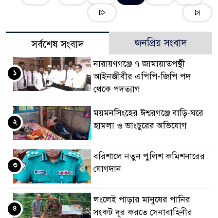
জনপ্রিয় সংবাদ
সর্বশেষ সংবাদ
নারায়ণগঞ্জে ৭ জামায়াতপন্থী
১
আইনজীবীর এপিপি-জিপি পদ
থেকে পদত্যাগ
ময়মনসিংহের ঈশ্বরগঞ্জে বাড়ি-ঘরে
২
হামলা ও ভাংচুরের অভিযোগ
বরিশালে নতুন পুলিশ কমিশনারের
৩
যোগদান
লংলেই পাড়ার মানুষের পানির
৪
সংকট দূর করতে সেনাবাহিনীর