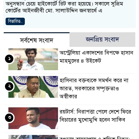
অনুসন্ধান চেয়ে হাইকোর্টে রিট করা হয়েছে। সকালে সুপ্রিম
কোর্টের আইনজীবী মো. সালাউদ্দিন জনস্বার্থে এ
বিস্তারিত..
জনপ্রিয় সংবাদ
সর্বশেষ সংবাদ
অস্ট্রেলিয়া একাদশের বিপক্ষে হাসান
১
মাহমুদের ৪ উইকেট
হাসিনার বক্তব্যকে সমর্থন করে না
২
ভারত, সরকারের সম্পৃক্ততাও
অস্বীকার
রয়টার্স: নিরাপত্তা পেলে দেশে ফিরে
৩
বিচারের মুখোমুখি হবেন সাকিব