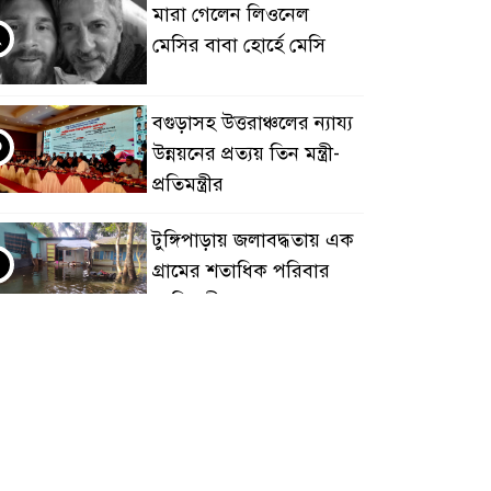
মারা গেলেন লিওনেল
২
মেসির বাবা হোর্হে মেসি
বগুড়াসহ উত্তরাঞ্চলের ন্যায্য
৩
উন্নয়নের প্রত্যয় তিন মন্ত্রী-
প্রতিমন্ত্রীর
টুঙ্গিপাড়ায় জলাবদ্ধতায় এক
৪
গ্রামের শতাধিক পরিবার
পানিবন্দী
৮ ডিসেম্বর শুরু জুনিয়র বৃত্তি
৫
পরীক্ষা, বদলেছে সূচি
জামালপুরে ডিপ্লোমা
৬