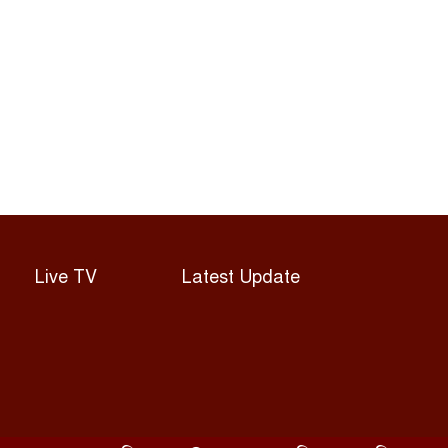
কৃষিবিদ ইনস্টিটিউশনের
প্রতিষ্ঠাবার্ষিকী উদযাপন
জ্বালানি খাতের
৭
বেসরকারিকরণ ‘লুটপাটের
নতুন লাইসেন্স’: জামায়াত
সালমান খানের বাড়ির
৮
সামনে দায়িত্ব পালনকালে
পুলিশ কনস্টেবলের মৃত্যু
Live TV
Latest Update
প্রতিবন্ধী সেবা প্রকল্পে শেখ
৯
মোতালিবের বিরুদ্ধে নারী
হয়রানির অভিযোগ
ফেনীতে কোটি টাকার
০
ভারতীয় পন্য উদ্ধার করেছে