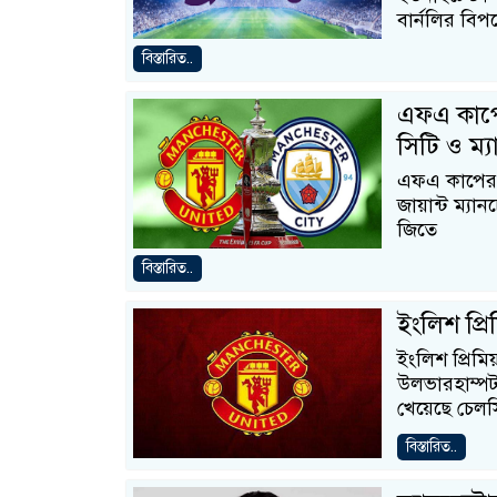
বার্নলির বিপক
বিস্তারিত..
এফএ কাপের
সিটি ও ম্
এফএ কাপের ফ
জায়ান্ট ম্যা
জিতে
বিস্তারিত..
ইংলিশ প্র
ইংলিশ প্রিমি
উলভারহাম্প
খেয়েছে চেলস
বিস্তারিত..