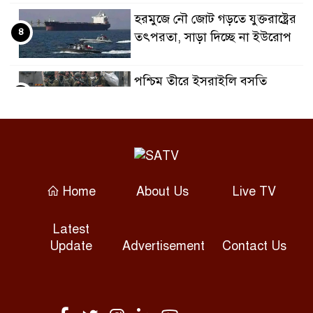
হরমুজে নৌ জোট গড়তে যুক্তরাষ্ট্রের
৪
তৎপরতা, সাড়া দিচ্ছে না ইউরোপ
পশ্চিম তীরে ইসরাইলি বসতি
৫
স্থাপনকারীদের হামলা, আতঙ্কে
ফিলিস্তিনিরা
আওয়ামীলীগের প্রতি নমনীয়
৬
হওয়ার কোন সুযোগ নেই : প্রতিমন্ত্রী
পুতুল
Home
About Us
Live TV
বেনাপোল ইমিগ্রেশন পরিদর্শন
Latest
৭
করলেন এসবি প্রধান সরদার নুরুল
Update
Advertisement
Contact Us
আমিন
ইনিংস ব্যবধানে হার নিয়ে হতাশ
৮
সিমন্স